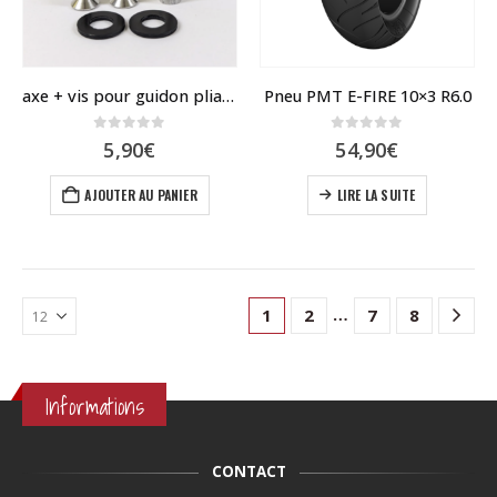
sur
la
page
du
axe + vis pour guidon pliable Dualtron
Pneu PMT E-FIRE 10×3 R6.0
produit
0
sur 5
0
sur 5
5,90
€
54,90
€
AJOUTER AU PANIER
LIRE LA SUITE
…
1
2
7
8
Informations
CONTACT