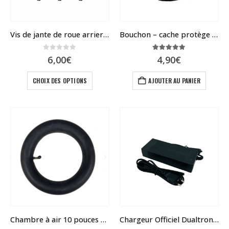
Vis de jante de roue arriere de dualtron
Bouchon – cache protège écrou MiniMotors
0
sur 5
5.00
sur 5
6,00
€
4,90
€
Ce
CHOIX DES OPTIONS
AJOUTER AU PANIER
produit
a
plusieurs
variations.
Les
options
peuvent
être
choisies
sur
la
page
du
Chambre à air 10 pouces – Dualtron Victor, Forever, Eagle, Spider, Togo Ltd, New
Chargeur Officiel Dualtron / Speedway / Rovoron / Blade
produit