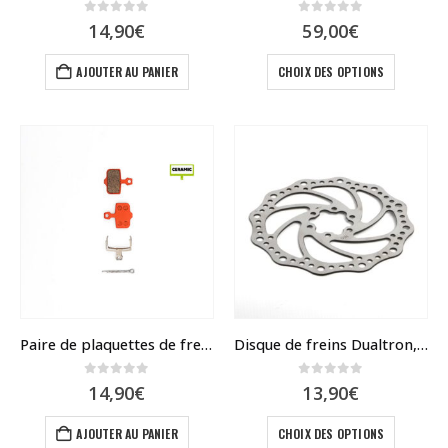
0
sur 5
0
sur 5
14,90
€
59,00
€
Ce
AJOUTER AU PANIER
CHOIX DES OPTIONS
produit
a
plusieur
variatio
Les
options
peuvent
être
choisies
sur
la
page
du
Paire de plaquettes de frein céramique compatible frein Zoom et Nutt
Disque de freins Dualtron, Rovoron 140 – 160
produit
0
sur 5
0
sur 5
14,90
€
13,90
€
Ce
AJOUTER AU PANIER
CHOIX DES OPTIONS
produit