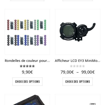
a
plusieur
variatio
Les
options
peuvent
être
choisies
sur
la
page
du
Rondelles de couleur pour Dualtron
Afficheur LCD EY3 MiniMotors
produit
5.00
sur 5
0
sur 5
Plag
9,90
€
79,00
€
–
99,00
€
de
Ce
Ce
prix :
CHOIX DES OPTIONS
CHOIX DES OPTIONS
79,0
produit
produit
à
a
a
99,0
plusieurs
plusieur
variations.
variatio
Les
Les