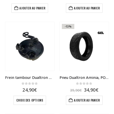
AJOUTER AU PANIER
AJOUTER AU PANIER
-13%
Frein tambour Dualtron Mini, POP, Togo et Aminia
Pneu Dualtron Aminia, POP, Togo ,Dolphin avec bande anti crevaison
0
sur 5
0
sur 5
Le
Le
24,90
€
34,90
€
39,90
€
prix
prix
Ce
initial
actuel
CHOIX DES OPTIONS
AJOUTER AU PANIER
était :
est :
produit
39,90€.
34,90€.
a
plusieurs