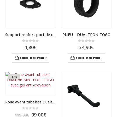
Support renfort port de charge Dualtron Togo
PNEU – DUALTRON TOGO
0
sur 5
0
sur 5
4,80
€
34,90
€
AJOUTER AU PANIER
AJOUTER AU PANIER
-17%
Roue avant tubeless Dualtron Mini, POP, TOGO avec gel anti-crevaison
0
sur 5
Le
Le
99,00
€
119,00
€