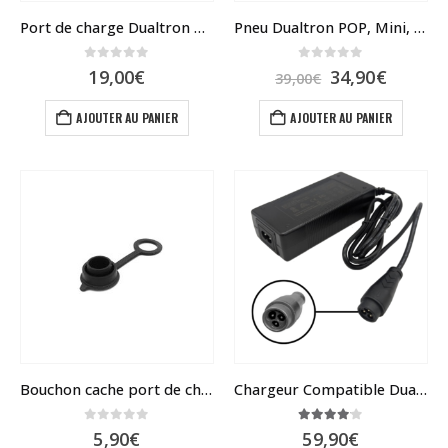
Port de charge Dualtron TOGO 36V V2 – 48V – 60V
Pneu Dualtron POP, Mini, Aminia, Togo
0
sur 5
0
sur 5
Le
Le
19,00
€
34,90
€
39,00
€
prix
prix
initial
actuel
AJOUTER AU PANIER
AJOUTER AU PANIER
était :
est :
39,00€.
34,90€.
Bouchon cache port de charge V2
Chargeur Compatible Dualtron TOGO 48V
0
sur 5
4.00
sur 5
5,90
€
59,90
€