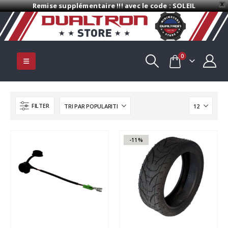
Remise supplémentaire !!! avec le code : SOLEIL
X
0
FILTER
-11%