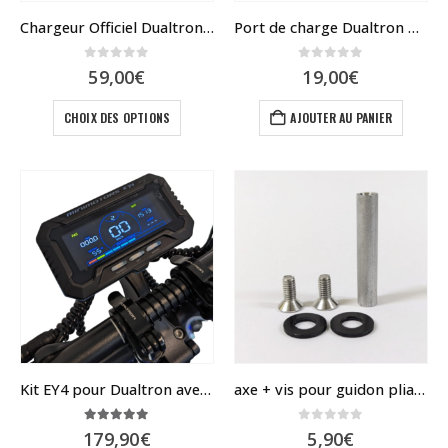
Chargeur Officiel Dualtron / Speedway / Rovoron / Blade
Port de charge Dualtron TOGO 36V V2 – 48V – 60V
0
sur 5
0
sur 5
59,00
€
19,00
€
Ce
CHOIX DES OPTIONS
AJOUTER AU PANIER
produit
a
plusieurs
variations.
Les
options
peuvent
être
choisies
sur
la
page
du
Kit EY4 pour Dualtron avec supports de fixation
axe + vis pour guidon pliable Dualtron
produit
5.00
sur 5
0
sur 5
179,90
€
5,90
€