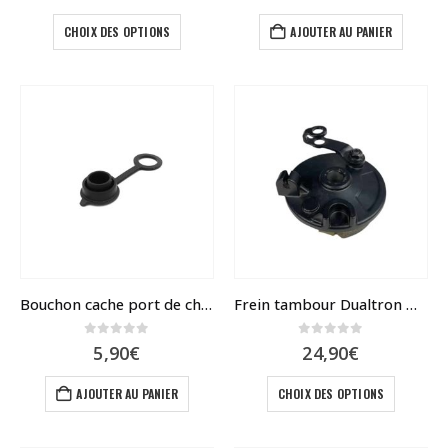
Ce
CHOIX DES OPTIONS
AJOUTER AU PANIER
produit
a
plusieurs
variations.
Les
options
peuvent
être
choisies
sur
la
page
du
Bouchon cache port de charge V2
Frein tambour Dualtron Mini, POP, Togo et Aminia
produit
0
sur 5
0
sur 5
5,90
€
24,90
€
Ce
AJOUTER AU PANIER
CHOIX DES OPTIONS
produit
a
plusieur