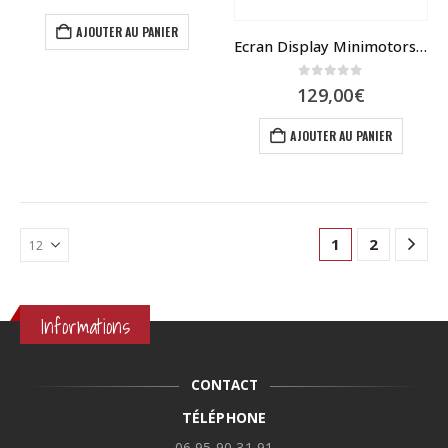
prix
prix
initial
actuel
AJOUTER AU PANIER
était :
est :
Ecran Display Minimotors EY4 avec connecteur étanche
119,00€.
99,00€.
0
sur 5
129,00
€
AJOUTER AU PANIER
1
2
Informations
CONTACT
TÉLÉPHONE
06 95 90 31 91