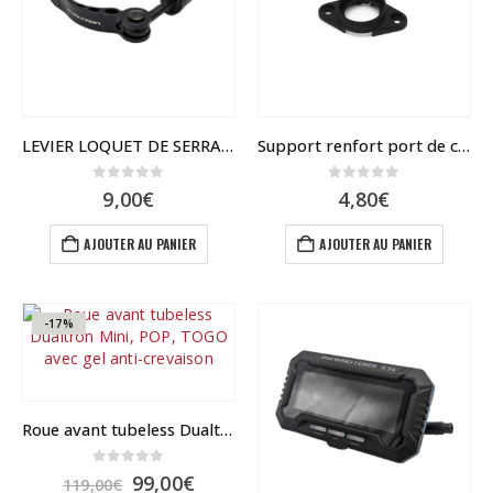
LEVIER LOQUET DE SERRAGE POUR GUIDON PLIABLE – DUALTRON
Support renfort port de charge Dualtron Togo
0
sur 5
0
sur 5
9,00
€
4,80
€
AJOUTER AU PANIER
AJOUTER AU PANIER
-17%
Roue avant tubeless Dualtron Mini, POP, TOGO avec gel anti-crevaison
0
sur 5
Le
Le
99,00
€
119,00
€