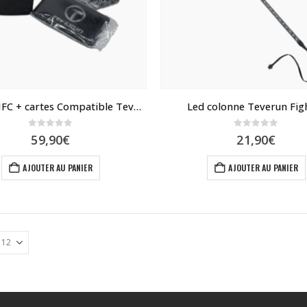
Lecteur NFC + cartes Compatible Teverun Fighter
Led colonne Teverun Fig
0
sur 5
0
sur 5
59,90
€
21,90
€
AJOUTER AU PANIER
AJOUTER AU PANIER