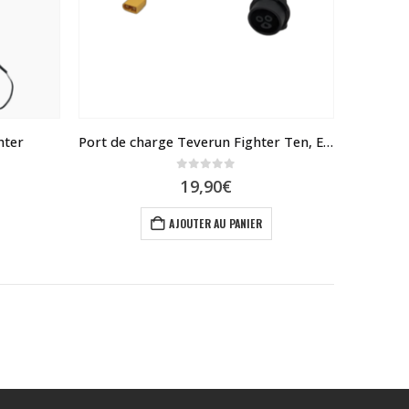
hter
Port de charge Teverun Fighter Ten, Eleven
0
sur 5
19,90
€
AJOUTER AU PANIER