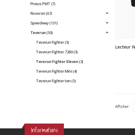
Pneus PMT
(7)
Rovoron
(67)
Speedway
(131)
Teverun
(50)
Teverun Fighter
(5)
Teverun Fighter 7260
(5)
Teverun Fighter Eleven
(3)
Teverun Fighter Mini
(4)
Teverun Fighter ten
(5)
Afficher:
Informations