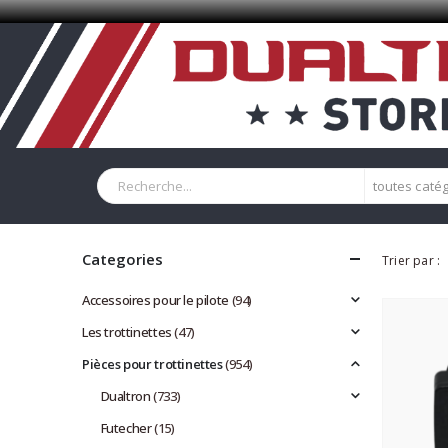
toutes caté
Categories
Trier par :
Accessoires pour le pilote
(94)
Les trottinettes
(47)
Pièces pour trottinettes
(954)
Dualtron
(733)
Futecher
(15)