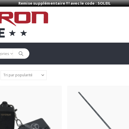
Remise supplémentaire !!! avec le code : SOLEIL
gories