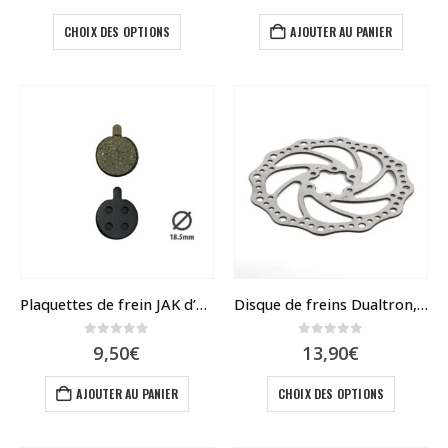
Ce
CHOIX DES OPTIONS
AJOUTER AU PANIER
produit
a
plusieurs
variations.
Les
options
peuvent
être
choisies
sur
la
page
du
Plaquettes de frein JAK d’origine
Disque de freins Dualtron, Rovoron 140 – 160
produit
0
sur 5
0
sur 5
9,50
€
13,90
€
Ce
AJOUTER AU PANIER
CHOIX DES OPTIONS
produit
a
plusieur