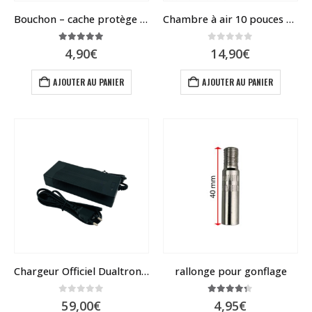
Bouchon – cache protège écrou MiniMotors
Chambre à air 10 pouces – Dualtron Victor, Forever, Eagle, Spider, Togo Ltd, New
5.00
sur 5
0
sur 5
4,90
€
14,90
€
AJOUTER AU PANIER
AJOUTER AU PANIER
Chargeur Officiel Dualtron / Speedway / Rovoron / Blade
rallonge pour gonflage
0
sur 5
4.25
sur 5
59,00
€
4,95
€