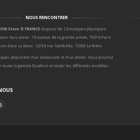
être
choisies
NOUS RENCONTRER
sur
la
ON Store ® FRANCE
dispose de 2 boutiques physiques :
page
tore Paris étoile
- 19 avenue de la grande armée, 75016 Paris
du
tron Store Le Mans -
52/54 rue Gambetta, 72000 Le Mans
produit
iques disposent d'un showroom et d'un atelier. Vous pourrez
r toute la gamme Dualtron et tester les différents modèles.
-NOUS