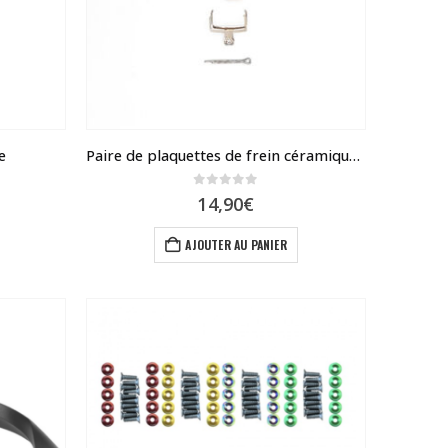
être
choisies
sur
la
page
du
e
Paire de plaquettes de frein céramique compatible frein Zoom et Nutt
produit
0
sur 5
14,90
€
AJOUTER AU PANIER