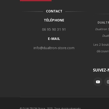
CONTACT
TÉLÉPHONE
DUALTR
06 95 90 31 91
Dualtron S
Dual
E-MAIL
Les 2 bout
info@dualtron-store.com
découvri
SUIVEZ
© DUALTRON Store. 2025. Tous droits réservés.