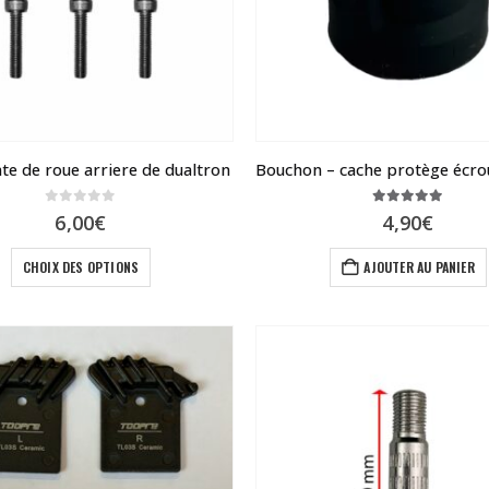
nte de roue arriere de dualtron
0
sur 5
5.00
sur 5
6,00
€
4,90
€
Ce
CHOIX DES OPTIONS
AJOUTER AU PANIER
produit
a
plusieurs
variations.
Les
options
peuvent