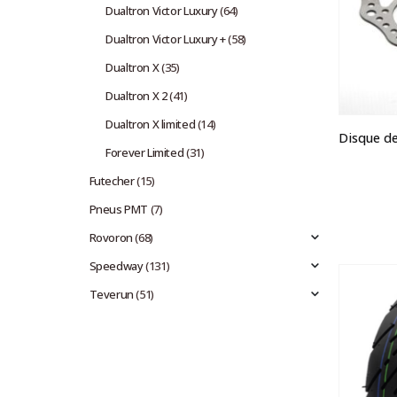
Dualtron Victor Luxury
(64)
Dualtron Victor Luxury +
(58)
Dualtron X
(35)
Dualtron X 2
(41)
Dualtron X limited
(14)
Forever Limited
(31)
Futecher
(15)
Pneus PMT
(7)
Rovoron
(68)
Speedway
(131)
Teverun
(51)