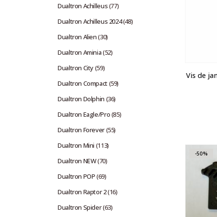
Dualtron Achilleus
(77)
Dualtron Achilleus 2024
(48)
Dualtron Alien
(30)
Dualtron Aminia
(52)
Dualtron City
(59)
Vis de ja
Dualtron Compact
(59)
Dualtron Dolphin
(36)
Dualtron Eagle/Pro
(85)
Dualtron Forever
(55)
Dualtron Mini
(113)
-50%
Dualtron NEW
(70)
Dualtron POP
(69)
Dualtron Raptor 2
(16)
Dualtron Spider
(63)