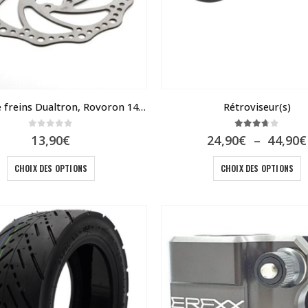
Disque de freins Dualtron, Rovoron 140 – 160
Rétroviseur(s)
0
sur 5
3.67
sur 5
13,90
€
24,90
€
–
44,90
€
Ce
C
CHOIX DES OPTIONS
CHOIX DES OPTIONS
produit
p
a
a
plusieurs
p
variations.
v
Les
L
options
o
peuvent
p