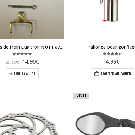
être
choisies
sur
la
page
du
Plaquettes de frein Dualtron NUTT avec ailettes de refroidissement
rallonge pour gonflag
produit
5.00
sur 5
4.25
sur 5
Le
Le
14,90
€
4,95
€
29,90
€
prix
prix
initial
actuel
LIRE LA SUITE
AJOUTER AU PANIER
était :
est :
29,90€.
14,90€.
VENTE