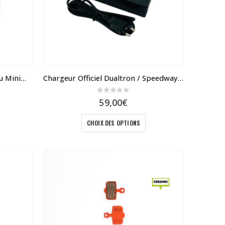
Bouchon – cache protège écrou MiniMotors
Chargeur Officiel Dualtron / Speedway / Rovoron / Blade
0
sur 5
59,00
€
Ce
CHOIX DES OPTIONS
produit
a
plusieurs
variations.
Les
options
peuvent