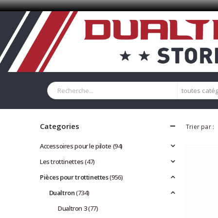
toutes caté
Categories
Trier par :
Accessoires pour le pilote
(94)
Les trottinettes
(47)
Pièces pour trottinettes
(956)
Dualtron
(734)
Dualtron 3
(77)