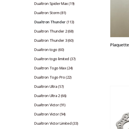
Dualtron Spider Max
(19)
Dualtron Storm
(81)
Dualtron Thunder
(113)
Dualtron Thunder 2
(68)
Dualtron Thunder 3
(60)
Dualtron togo
(60)
Dualtron togo limited
(37)
Dualtron Togo Max
(24)
Dualtron Togo Pro
(22)
Dualtron Ultra
(57)
Dualtron Ultra 2
(66)
Dualtron Victor
(91)
Dualtron Victor
(94)
Dualtron Victor Limited
(33)