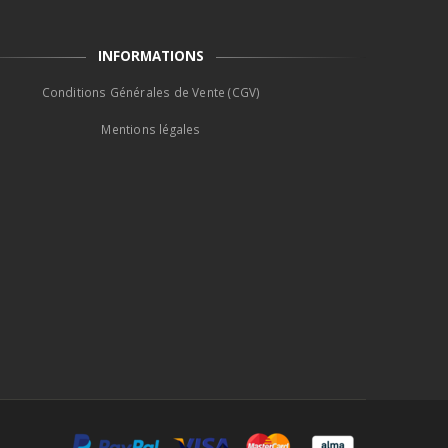
être
choisies
INFORMATIONS
sur
la
Conditions Générales de Vente (CGV)
page
Mentions légales
du
produit