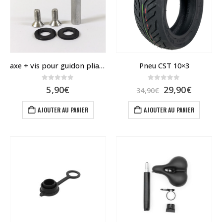
être
choisies
sur
la
page
du
axe + vis pour guidon pliable Dualtron
Pneu CST 10×3
produit
0
sur 5
0
sur 5
Le
Le
5,90
€
29,90
€
34,90
€
prix
prix
initial
actuel
AJOUTER AU PANIER
AJOUTER AU PANIER
était :
est :
34,90€.
29,90€.