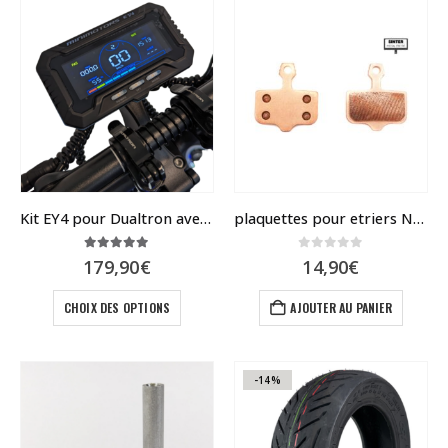
variatio
Les
options
peuvent
être
choisies
sur
la
page
du
Kit EY4 pour Dualtron avec supports de fixation
plaquettes pour etriers NUTT – haute performance
produit
5.00
sur 5
0
sur 5
179,90
€
14,90
€
Ce
CHOIX DES OPTIONS
AJOUTER AU PANIER
produit
a
plusieurs
variations.
-14%
Les
options
peuvent