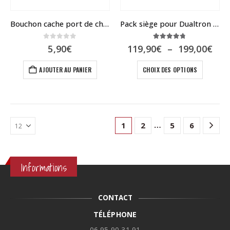
Bouchon cache port de charge V2
Pack siège pour Dualtron ou speedway 4 & 5
0
sur 5
4.67
sur 5
Pla
5,90
€
119,90
€
–
199,00
€
de
Ce
prix
AJOUTER AU PANIER
CHOIX DES OPTIONS
119
produit
à
a
199
plusieur
variatio
Les
…
1
2
5
6
options
peuvent
être
choisies
Informations
sur
la
page
CONTACT
du
produit
TÉLÉPHONE
06 95 90 31 91