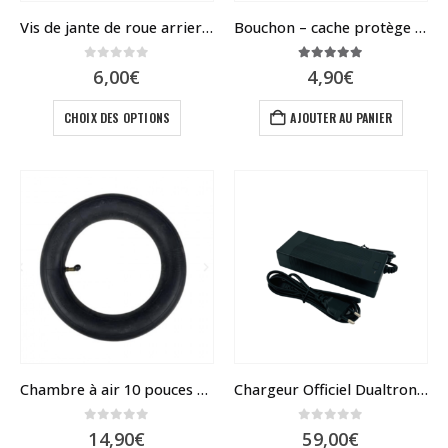
Vis de jante de roue arriere de dualtron
Bouchon – cache protège écrou MiniMotors
0
sur 5
5.00
sur 5
6,00
€
4,90
€
Ce
CHOIX DES OPTIONS
AJOUTER AU PANIER
produit
a
plusieurs
variations.
Les
options
peuvent
être
choisies
sur
la
page
du
Chambre à air 10 pouces – Dualtron Victor, Forever, Eagle, Spider, Togo Ltd, New
Chargeur Officiel Dualtron / Speedway / Rovoron / Blade
produit
0
sur 5
0
sur 5
14,90
€
59,00
€