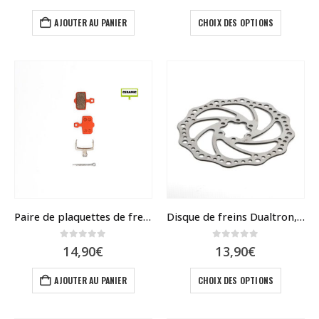
Ce
AJOUTER AU PANIER
CHOIX DES OPTIONS
produit
a
plusieur
variatio
Les
options
peuvent
être
choisies
sur
la
page
du
Paire de plaquettes de frein céramique compatible frein Zoom et Nutt
Disque de freins Dualtron, Rovoron 140 – 160
produit
0
sur 5
0
sur 5
14,90
€
13,90
€
Ce
AJOUTER AU PANIER
CHOIX DES OPTIONS
produit
a
plusieur