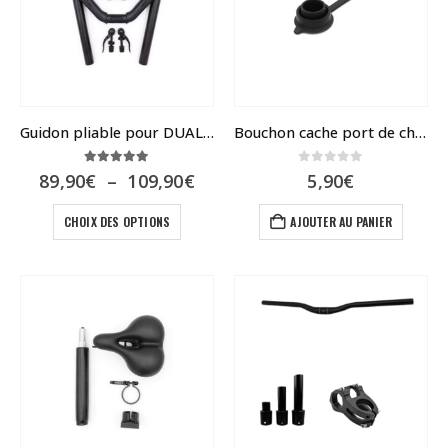
Guidon pliable pour DUALTRON
Bouchon cache port de charge V2
5.00
sur 5
0
sur 5
Plage
89,90
€
–
109,90
€
5,90
€
de
Ce
prix :
CHOIX DES OPTIONS
AJOUTER AU PANIER
89,90€
produit
à
a
109,90€
plusieurs
variations.
Les
options
peuvent
être
choisies
sur
la