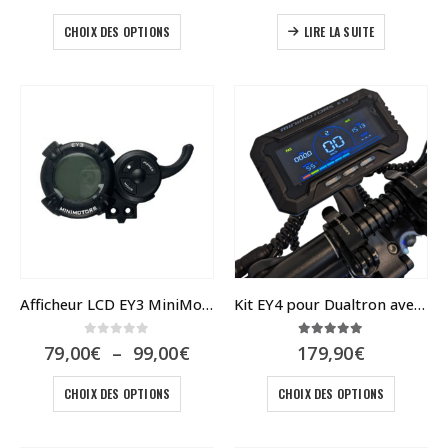
Ce
CHOIX DES OPTIONS
LIRE LA SUITE
produit
a
plusieurs
variations.
Les
options
peuvent
être
choisies
sur
la
page
du
Afficheur LCD EY3 MiniMotors
Kit EY4 pour Dualtron avec supports de fixation
produit
0
sur 5
5.00
sur 5
Plage
79,00
€
–
99,00
€
179,90
€
de
Ce
prix :
Ce
CHOIX DES OPTIONS
CHOIX DES OPTIONS
79,00€
produit
produit
à
a
a
99,00€
plusieurs
plusieur