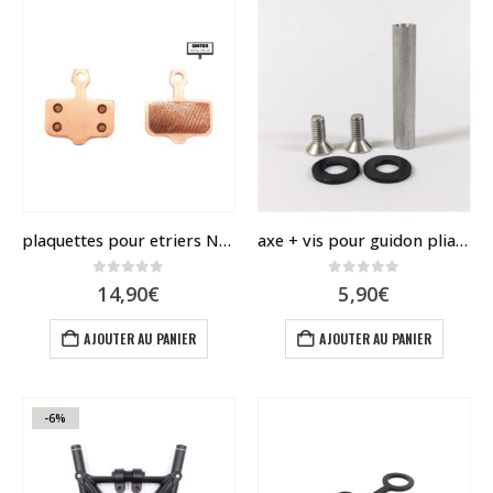
variations.
variatio
Les
Les
options
options
peuvent
peuvent
être
être
choisies
choisies
sur
sur
la
la
page
page
du
du
plaquettes pour etriers NUTT – haute performance
axe + vis pour guidon pliable Dualtron
produit
produit
0
sur 5
0
sur 5
14,90
€
5,90
€
AJOUTER AU PANIER
AJOUTER AU PANIER
-6%