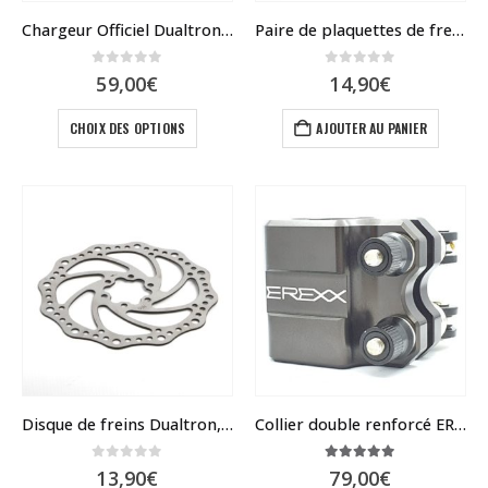
Chargeur Officiel Dualtron / Speedway / Rovoron / Blade
Paire de plaquettes de frein céramique compatible frein Zoom et Nutt
0
sur 5
0
sur 5
59,00
€
14,90
€
Ce
CHOIX DES OPTIONS
AJOUTER AU PANIER
produit
a
plusieurs
variations.
Les
options
peuvent
être
choisies
sur
la
page
du
Disque de freins Dualtron, Rovoron 140 – 160
Collier double renforcé EREXX V2 pour Dualtron
produit
0
sur 5
5.00
sur 5
13,90
€
79,00
€