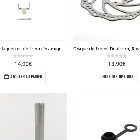
être
choisies
sur
la
page
du
Paire de plaquettes de frein céramique compatible frein Zoom et Nutt
produit
0
sur 5
0
sur 5
14,90
€
13,90
€
C
AJOUTER AU PANIER
CHOIX DES OPTIONS
p
a
p
v
L
o
p