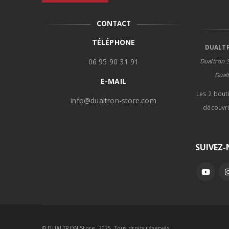
CONTACT
TÉLÉPHONE
DUALTR
06 95 90 31 91
Dualtron S
Dual
E-MAIL
Les 2 bout
info@dualtron-store.com
découvri
SUIVEZ
© DUALTRON Store. 2025. Tous droits réservés.