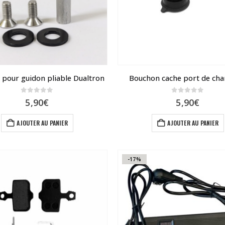
ê
c
s
l
p
d
s pour guidon pliable Dualtron
Bouchon cache port de cha
p
0
sur 5
0
sur 5
5,90
€
5,90
€
AJOUTER AU PANIER
AJOUTER AU PANIER
-17%