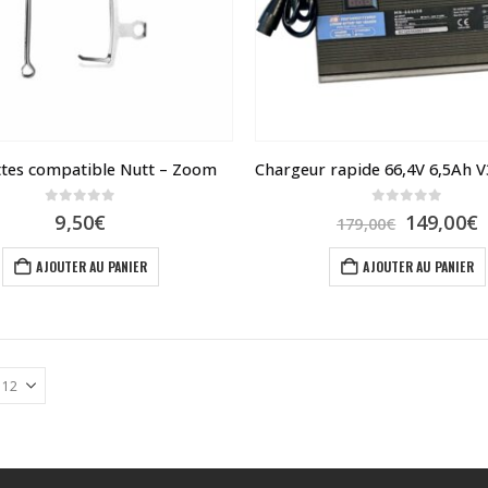
ttes compatible Nutt – Zoom
0
sur 5
0
sur 5
Le
9,50
€
149,00
€
179,00
€
prix
p
initial
a
AJOUTER AU PANIER
AJOUTER AU PANIER
était :
e
179,00€.
1