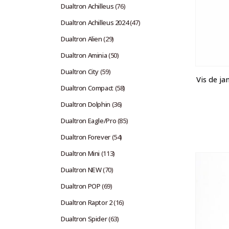
Dualtron Achilleus
(76)
Dualtron Achilleus 2024
(47)
Dualtron Alien
(29)
Dualtron Aminia
(50)
Dualtron City
(59)
Vis de ja
Dualtron Compact
(58)
Dualtron Dolphin
(36)
Dualtron Eagle/Pro
(85)
Dualtron Forever
(54)
Dualtron Mini
(113)
Dualtron NEW
(70)
Dualtron POP
(69)
Dualtron Raptor 2
(16)
Dualtron Spider
(63)