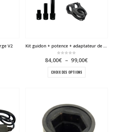
tre
hoisies
ur
a
age
u
rge V2
Kit guidon + potence + adaptateur de potence Compatible Dualtron
roduit
0
sur 5
Plage
84,00
€
–
99,00
€
de
prix :
Ce
CHOIX DES OPTIONS
84,00€
produit
à
99,00€
a
plusieurs
variations.
Les
options
peuvent