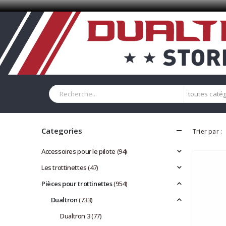
toutes caté
Categories
Trier par :
Accessoires pour le pilote
(94)
Les trottinettes
(47)
Pièces pour trottinettes
(954)
Dualtron
(733)
Dualtron 3
(77)