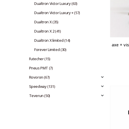
Dualtron Victor Luxury
(63)
Dualtron Victor Luxury +
(57)
Dualtron X
(35)
Dualtron X 2
(41)
Dualtron X limited
(14)
axe + vi
Forever Limited
(30)
Futecher
(15)
Pneus PMT
(7)
Rovoron
(67)
Speedway
(131)
Teverun
(50)