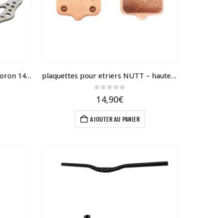
être
choisies
sur
la
page
du
Disque de freins Dualtron, Rovoron 140 – 160
plaquettes pour etriers NUTT – haute performance
produit
0
sur 5
14,90
€
e
AJOUTER AU PANIER
roduit
lusieurs
ariations.
es
ptions
euvent