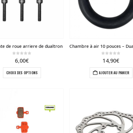
nte de roue arriere de dualtron
0
sur 5
0
sur 5
6,00
€
14,90
€
Ce
CHOIX DES OPTIONS
AJOUTER AU PANIER
produit
a
plusieurs
variations.
Les
options
peuvent