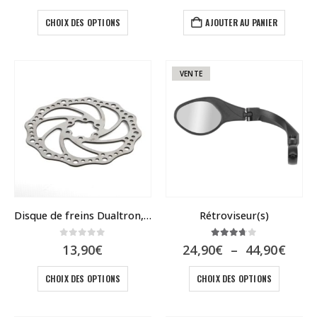
Ce
CHOIX DES OPTIONS
AJOUTER AU PANIER
produit
a
plusieurs
variations.
VENTE
Les
options
peuvent
être
choisies
sur
la
page
du
Disque de freins Dualtron, Rovoron 140 – 160
Rétroviseur(s)
produit
0
sur 5
3.67
sur 5
Plag
13,90
€
24,90
€
–
44,90
€
de
Ce
Ce
prix :
CHOIX DES OPTIONS
CHOIX DES OPTIONS
24,9
produit
produit
à
a
a
44,9
plusieurs
plusieur