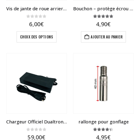
Vis de jante de roue arriere de dualtron
Bouchon – protège écrou MiniMotors
0
sur 5
5.00
sur 5
6,00
€
4,90
€
Ce
CHOIX DES OPTIONS
AJOUTER AU PANIER
produit
a
plusieurs
variations.
Les
options
peuvent
être
choisies
sur
la
page
du
Chargeur Officiel Dualtron / Speedway / Rovoron / Blade
rallonge pour gonflage
produit
0
sur 5
4.25
sur 5
59,00
€
4,95
€