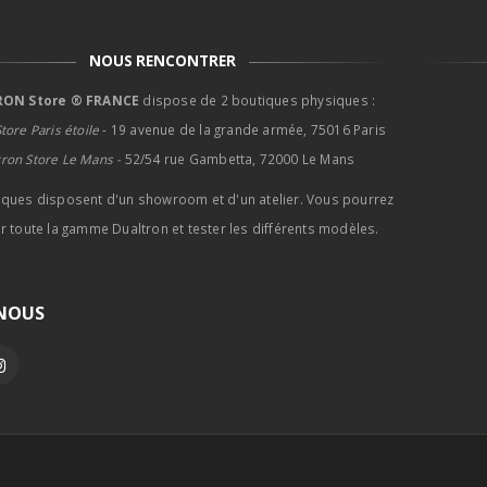
être
ê
choisies
c
NOUS RENCONTRER
sur
s
la
l
ON Store ® FRANCE
dispose de 2 boutiques physiques :
page
p
tore Paris étoile
- 19 avenue de la grande armée, 75016 Paris
du
d
tron Store Le Mans -
52/54 rue Gambetta, 72000 Le Mans
produit
p
iques disposent d'un showroom et d'un atelier. Vous pourrez
r toute la gamme Dualtron et tester les différents modèles.
-NOUS