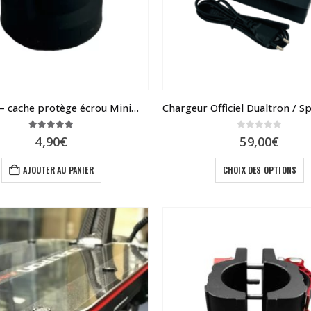
Bouchon – cache protège écrou MiniMotors
5.00
sur 5
0
sur 5
4,90
€
59,00
€
C
AJOUTER AU PANIER
CHOIX DES OPTIONS
p
a
p
v
L
o
p