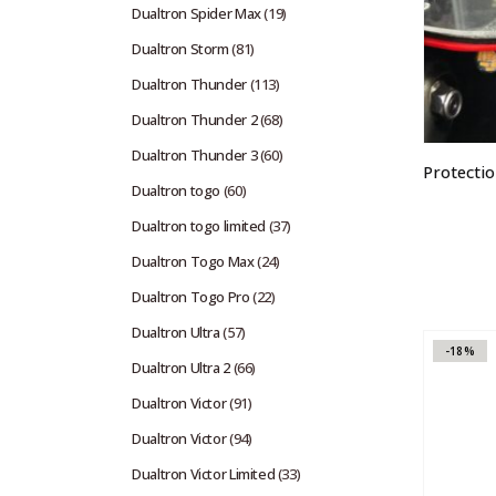
Dualtron Spider Max
(19)
Dualtron Storm
(81)
Dualtron Thunder
(113)
Dualtron Thunder 2
(68)
Dualtron Thunder 3
(60)
Dualtron togo
(60)
Dualtron togo limited
(37)
Dualtron Togo Max
(24)
Dualtron Togo Pro
(22)
Dualtron Ultra
(57)
-18%
Dualtron Ultra 2
(66)
Dualtron Victor
(91)
Dualtron Victor
(94)
Dualtron Victor Limited
(33)