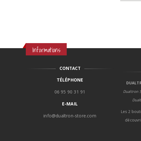
Informations
CONTACT
TÉLÉPHONE
DUALTR
06 95 90 31 91
Dualtron S
Dual
E-MAIL
Les 2 bout
info@dualtron-store.com
découvri