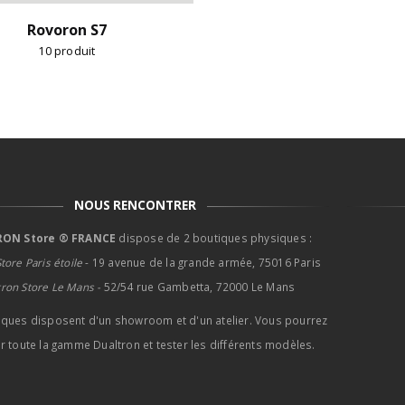
Rovoron S7
10
produit
NOUS RENCONTRER
ON Store ® FRANCE
dispose de 2 boutiques physiques :
tore Paris étoile
- 19 avenue de la grande armée, 75016 Paris
tron Store Le Mans -
52/54 rue Gambetta, 72000 Le Mans
iques disposent d'un showroom et d'un atelier. Vous pourrez
r toute la gamme Dualtron et tester les différents modèles.