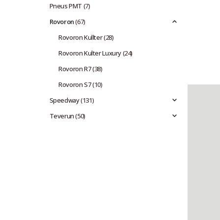
Pneus PMT
(7)
Rovoron
(67)
Rovoron Kullter
(28)
Rovoron Kulter Luxury
(24)
Rovoron R7
(38)
Rovoron S7
(10)
Speedway
(131)
Teverun
(50)