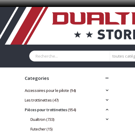
toutes caté
Categories
Accessoires pour le pilote
(94)
Les trottinettes
(47)
Pièces pour trottinettes
(954)
Dualtron
(733)
Futecher
(15)