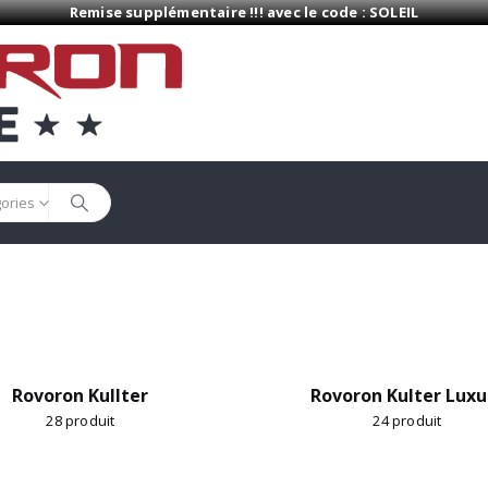
Remise supplémentaire !!! avec le code : SOLEIL
gories
Rovoron Kullter
Rovoron Kulter Luxu
28
produit
24
produit