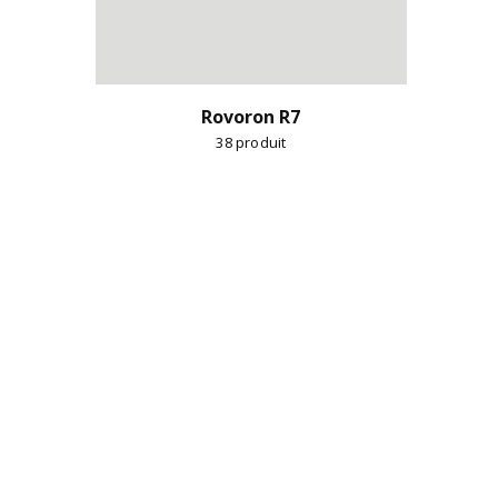
Rovoron R7
38
produit