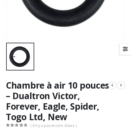
Chambre à air 10 pouces
– Dualtron Victor,
Forever, Eagle, Spider,
Togo Ltd, New
( Il n’y a pas encore d’avis. )
0
Sur 5