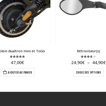
plein dualtron mini et ToGo
Rétroviseur(s)
4.79
sur 5
3.67
sur 5
47,00
€
24,90
€
–
44,90
€
Ce produit a plusieur
AJOUTER AU PANIER
CHOIX DES OPTIONS