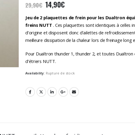
Le
Le
14,90
€
29,90
€
prix
prix
initial
actuel
Jeu de 2 plaquettes de frein pour les Dualtron équ
était :
est :
freins NUTT
. Ces plaquettes sont identiques à celles in
29,90€.
14,90€.
d’origine et disposent donc d’ailettes de refroidissemen
meilleure dissipation de la chaleur lors de freinage long 
Pour Dualtron thunder 1, thunder 2, et toutes Dualtron
d’étriers NUTT.
Availability:
Rupture de stock