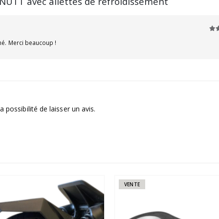
 NUTT avec ailettes de refroidissement
5
s
ché. Merci beaucoup !
 possibilité de laisser un avis.
VENTE