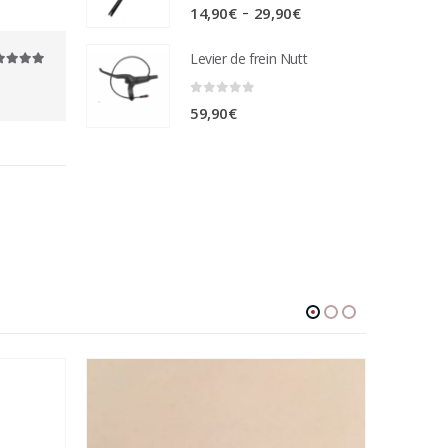
0
sur 5
Plage
–
14,90
€
29,90
€
de
Levier de frein Nutt
prix :
ur 5
14,90€
0
sur 5
59,90
€
à
29,90€