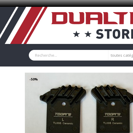
toutes caté
-50%