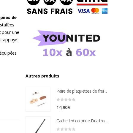
ipées de
stallées
t pour une
et appuyé.
 équipées
Autres produits
Paire de plaquettes de frein métal frité Compatible étrier de freins nutt 4 pistons
0
sur 5
14,90
€
Cache led colonne Dualtron Victor