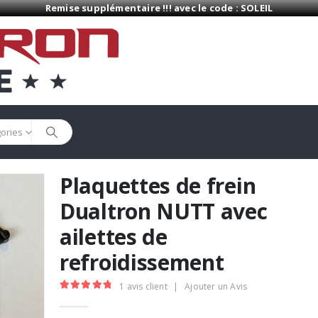
Remise supplémentaire !!! avec le code : SOLEIL
gories
Plaquettes de frein
Dualtron NUTT avec
ailettes de
refroidissement
1
avis client
|
Ajouter un Avis
5.00
Sur 5