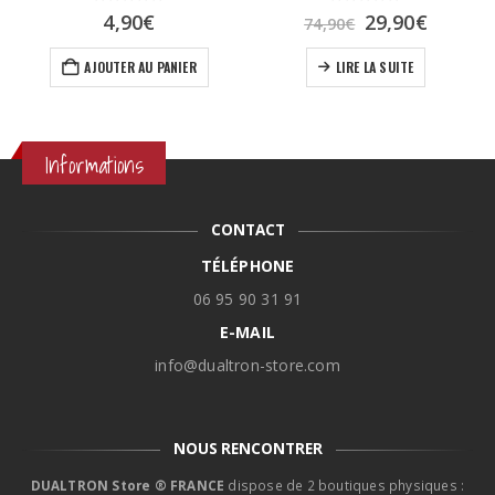
0
sur 5
0
sur 5
Le
Le
4,90
€
29,90
€
74,90
€
prix
prix
initial
actuel
AJOUTER AU PANIER
LIRE LA SUITE
était :
est :
74,90€.
29,90€.
Informations
CONTACT
TÉLÉPHONE
06 95 90 31 91
E-MAIL
info@dualtron-store.com
NOUS RENCONTRER
DUALTRON Store ® FRANCE
dispose de 2 boutiques physiques :