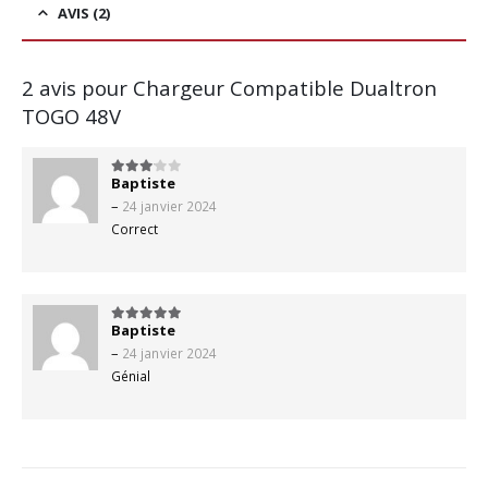
AVIS (2)
2 avis pour
Chargeur Compatible Dualtron
TOGO 48V
Baptiste
3
sur 5
–
24 janvier 2024
Correct
Baptiste
5
sur 5
–
24 janvier 2024
Génial