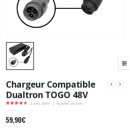
Chargeur Compatible
Dualtron TOGO 48V
2
avis client
|
Ajouter un Avis
4.00
Sur 5
59,90
€