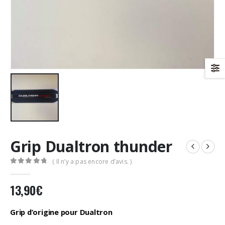
Grip Dualtron thunder
( Il n’y a pas encore d’avis. )
0
Sur 5
13,90
€
Grip d’origine pour Dualtron