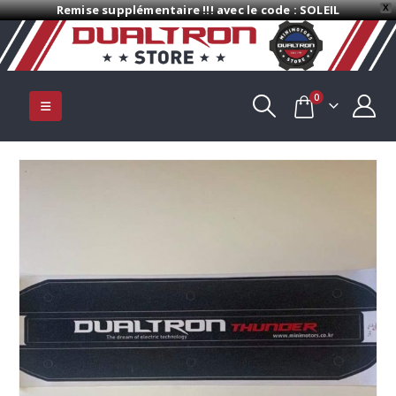
Remise supplémentaire !!! avec le code : SOLEIL
X
0