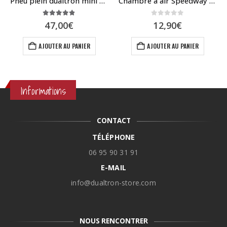
Pneu plein dualtron mini et ToGo
Chambre à air Speedway mini 4
4.79
sur 5
0
sur 5
47,00
€
12,90
€
AJOUTER AU PANIER
AJOUTER AU PANIER
Informations
CONTACT
TÉLÉPHONE
06 95 90 31 91
E-MAIL
info@dualtron-store.com
NOUS RENCONTRER