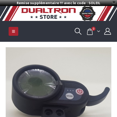
Remise supplémentaire !!! avec le code : SOLEIL
X
0