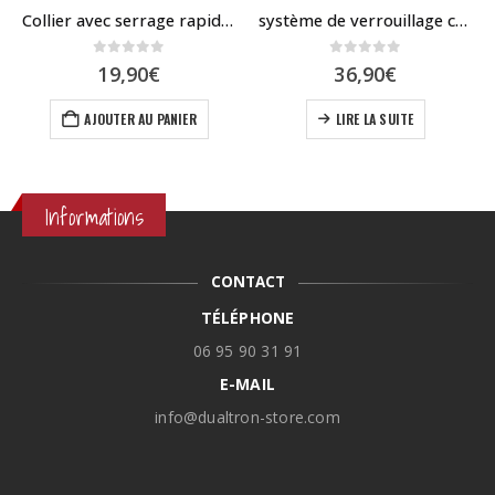
Collier avec serrage rapide pour Speedway mini 4
système de verrouillage colonne/deck Dualtron
0
sur 5
0
sur 5
19,90
€
36,90
€
AJOUTER AU PANIER
LIRE LA SUITE
Informations
CONTACT
TÉLÉPHONE
06 95 90 31 91
E-MAIL
info@dualtron-store.com