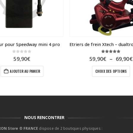
ur pour Speedway mini 4 pro
0
sur 5
5.00
sur 5
59,90
€
59,90
€
–
69,90
€
Ce produit a plusieur
AJOUTER AU PANIER
CHOIX DES OPTIONS
NOUS RENCONTRER
ON Store ® FRANCE
dispose de 2 boutiques physiques :