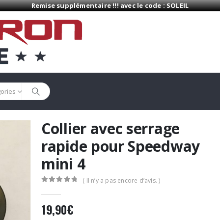
Remise supplémentaire !!! avec le code : SOLEIL
gories
Collier avec serrage
rapide pour Speedway
mini 4
( Il n’y a pas encore d’avis. )
0
Sur 5
19,90
€