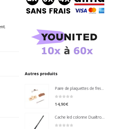
nt.
Autres produits
Paire de plaquettes de frein métal frité Compatible étrier de freins nutt 4 pistons
0
sur 5
14,90
€
Cache led colonne Dualtron Victor