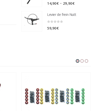
0
sur 5
Plage
–
14,90
€
29,90
€
de
Levier de frein Nutt
prix :
14,90€
0
sur 5
59,90
€
à
29,90€