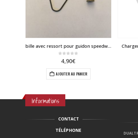
Vis pour axe arrière de Speedway mini 4
bille avec ressort pour guidon speedway mini 4
Charge
0
sur 5
4,90
€
AJOUTER AU PANIER
Informations
CONTACT
TÉLÉPHONE
DUALTR