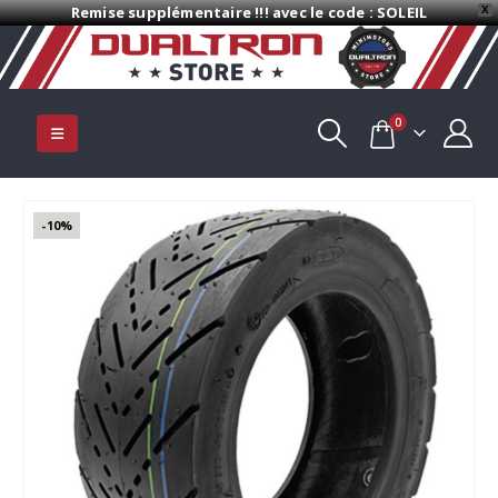
Remise supplémentaire !!! avec le code : SOLEIL
X
0
-10%