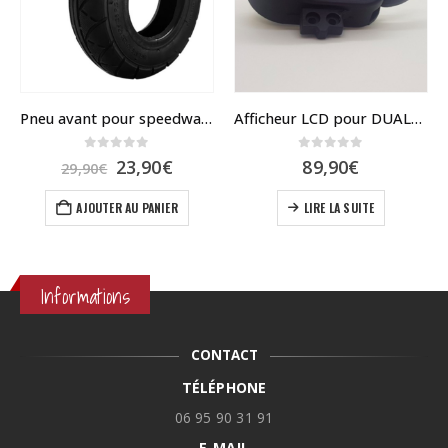
Pneu avant pour speedway mini 4
Afficheur LCD pour DUALTRON 2 et mini 4 pro
0
sur 5
0
sur 5
Le
Le
23,90
€
89,90
€
29,90
€
prix
prix
initial
actuel
AJOUTER AU PANIER
LIRE LA SUITE
était :
est :
29,90€.
23,90€.
Informations
CONTACT
TÉLÉPHONE
06 95 90 31 91
E-MAIL