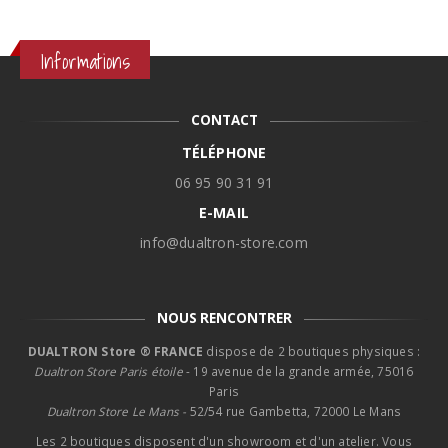
0€.
à
44,90€
Informations
CONTACT
TÉLÉPHONE
06 95 90 31 91
E-MAIL
info@dualtron-store.com
NOUS RENCONTRER
DUALTRON Store ® FRANCE
dispose de 2 boutiques physiques :
Dualtron Store Paris étoile
- 19 avenue de la grande armée, 75016
Paris
Dualtron Store Le Mans -
52/54 rue Gambetta, 72000 Le Mans
Les 2 boutiques disposent d'un showroom et d'un atelier. Vous