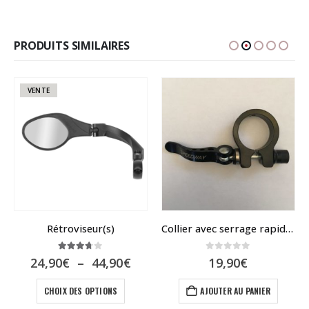
PRODUITS SIMILAIRES
VENTE
Rétroviseur(s)
Collier avec serrage rapide pour Speedway mini 4
3.67
sur 5
0
sur 5
Plage
24,90
€
–
44,90
€
19,90
€
de
Ce produit a plusieurs variations. Les options peuvent être choisies sur la page du produit
el
prix :
CHOIX DES OPTIONS
AJOUTER AU PANIER
24,90€