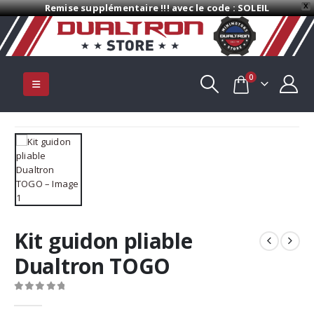
Remise supplémentaire !!! avec le code : SOLEIL
X
0
Kit guidon pliable
Dualtron TOGO
0
Sur 5