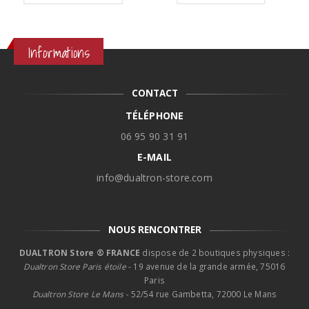
119,00€
était :
est :
0€.
à
39,00€.
35,90€.
139,00€
Informations
CONTACT
TÉLÉPHONE
06 95 90 31 91
E-MAIL
info@dualtron-store.com
NOUS RENCONTRER
DUALTRON Store ® FRANCE
dispose de 2 boutiques physiques :
Dualtron Store Paris étoile
- 19 avenue de la grande armée, 75016
Paris
Dualtron Store Le Mans -
52/54 rue Gambetta, 72000 Le Mans