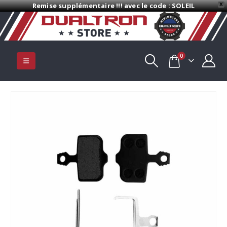
Remise supplémentaire !!! avec le code : SOLEIL
X
0