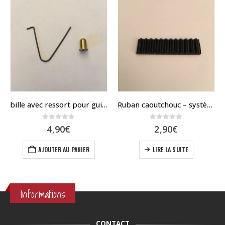
bille avec ressort pour guidon speedway mini 4
Ruban caoutchouc – système de pliage – Speedway mini 4
0
sur 5
0
sur 5
4,90
€
2,90
€
el
AJOUTER AU PANIER
LIRE LA SUITE
0€.
Informations
CONTACT