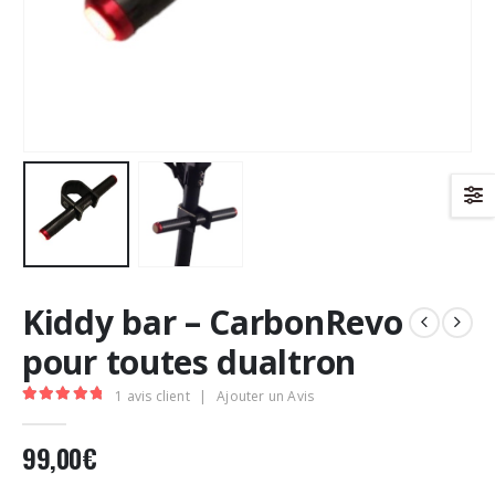
Kiddy bar – CarbonRevo
pour toutes dualtron
1
avis client
|
Ajouter un Avis
5.00
Sur 5
99,00
€