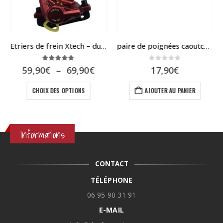
Etriers de frein Xtech – dualtron 3 – spider – speedway 5
paire de poignées caoutchouc DUALTRON
5.00
sur 5
0
sur 5
Plage
59,90
€
–
69,90
€
17,90
€
de
Ce produit a plusieurs variations. Les options peuvent être choisies sur la page du produit
prix :
CHOIX DES OPTIONS
AJOUTER AU PANIER
59,90€
à
69,90€
Informations
CONTACT
TÉLÉPHONE
06 95 90 31 91
E-MAIL