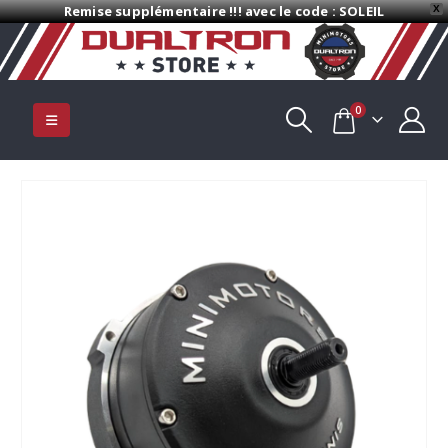
Remise supplémentaire !!! avec le code : SOLEIL
X
0