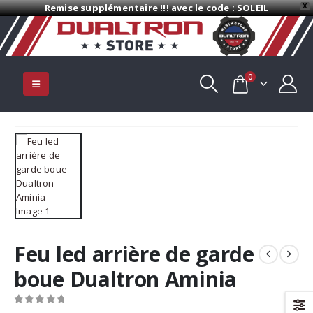
Remise supplémentaire !!! avec le code : SOLEIL
X
0
Feu led arrière de garde
boue Dualtron Aminia
0
Sur 5