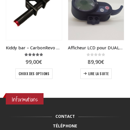
Kiddy bar – CarbonRevo pour toutes dualtron
Afficheur LCD pour DUALTRON 2 et mini 4 pro
5.00
sur 5
0
sur 5
99,00
€
89,90
€
Ce produit a plusieurs variations. Les options peuvent être choisies sur la page du produit
el
CHOIX DES OPTIONS
LIRE LA SUITE
0€.
Informations
CONTACT
TÉLÉPHONE