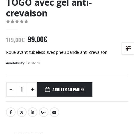
TOGO avec gel anti-
crevaison
0
Sur 5
Le
Le
99,00
€
119,00
€
prix
prix
initial
actuel
Roue avant tubeless avec pneu bande anti-crevaison
était :
est :
Availability:
En stock
119,00€.
99,00€.
AJOUTER AU PANIER