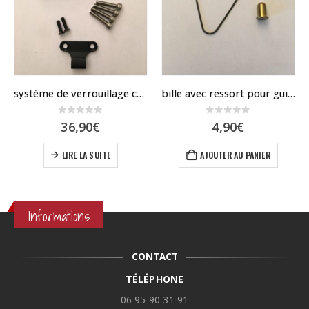
système de verrouillage colonne/deck Dualtron
bille avec ressort pour guidon speedway mini 4
0
sur 5
0
sur 5
lage
36,90
€
4,90
€
e
s sur la page du produit
ix :
LIRE LA SUITE
AJOUTER AU PANIER
19,90€
99,00€
Informations
CONTACT
TÉLÉPHONE
06 95 90 31 91