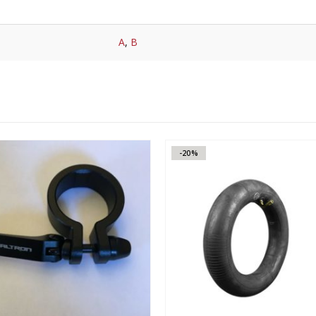
A
,
B
-20%