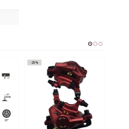
-25%
-50%