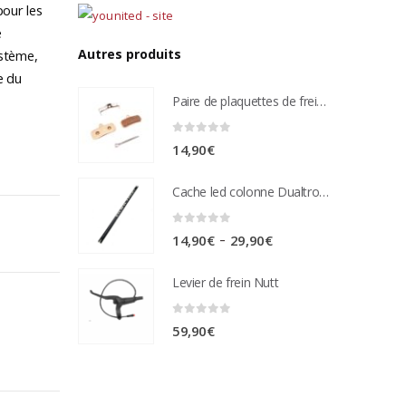
pour les
e
Autres produits
ystème,
e du
Paire de plaquettes de frein métal frité Compatible étrier de freins nutt 4 pistons
0
sur 5
14,90
€
Cache led colonne Dualtron Victor
0
sur 5
Plage
–
14,90
€
29,90
€
de
Levier de frein Nutt
prix :
14,90€
0
sur 5
59,90
€
à
29,90€