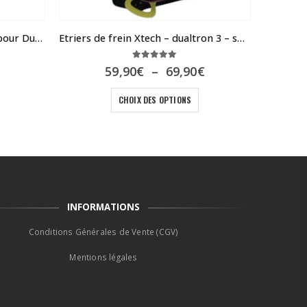
Chambre à air 11 pouces CST pour Dualtron Ultra
Etriers de frein Xtech – dualtron 3 – spider – speedway 5
5.00
sur 5
e
Plage
59,90
€
–
69,90
€
ix
de
Ce produit a plusieurs variations. Les options peuvent être choisies sur la page du produit
tuel
prix :
CHOIX DES OPTIONS
t :
59,90€
,90€.
à
69,90€
INFORMATIONS
Conditions Générales de Vente (CGV)
Mentions légales