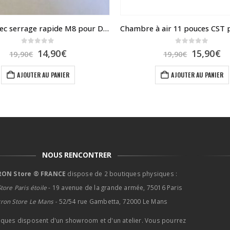
Collier avec serrage rapide M8 pour DUALTRON
0
sur 5
0
sur 5
Le
Le
Le
L
14,90
€
15,90
€
19,90
€
19,90
€
prix
prix
prix
pr
initial
actuel
initial
ac
AJOUTER AU PANIER
AJOUTER AU PANIER
était :
est :
était :
es
19,90€.
14,90€.
19,90€.
15
NOUS RENCONTRER
ON Store ® FRANCE
dispose de 2 boutiques physiques :
tore Paris étoile
- 19 avenue de la grande armée, 75016 Paris
tron Store Le Mans -
52/54 rue Gambetta, 72000 Le Mans
iques disposent d'un showroom et d'un atelier. Vous pourrez