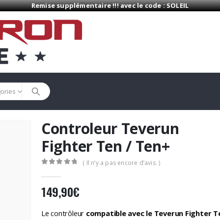
Remise supplémentaire !!! avec le code : SOLEIL
gories
Controleur Teverun
Fighter Ten / Ten+
( Il n’y a pas encore d’avis. )
0
Sur 5
149,90
€
Le contrôleur
compatible avec le Teverun Fighter 