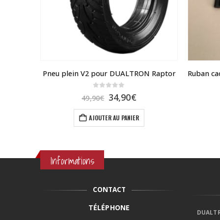
frein arrière tambour Dualtron Mini, Togo, POP
Pneu plein V2 pour DUALTRON Raptor
0
sur 5
Le
Le
34,90
€
49,90
€
prix
prix
initial
actuel
AJOUTER AU PANIER
était :
est :
49,90€.
34,90€.
Informations
CONTACT
TÉLÉPHONE
DUALTR