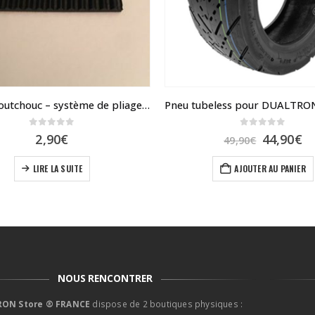
Ruban caoutchouc – système de pliage – Speedway mini 4
0
sur 5
0
sur 5
Le
L
2,90
€
44,90
€
49,90
€
prix
pr
initial
ac
LIRE LA SUITE
AJOUTER AU PANIER
était :
es
49,90€.
44
NOUS RENCONTRER
ON Store ® FRANCE
dispose de 2 boutiques physiques :