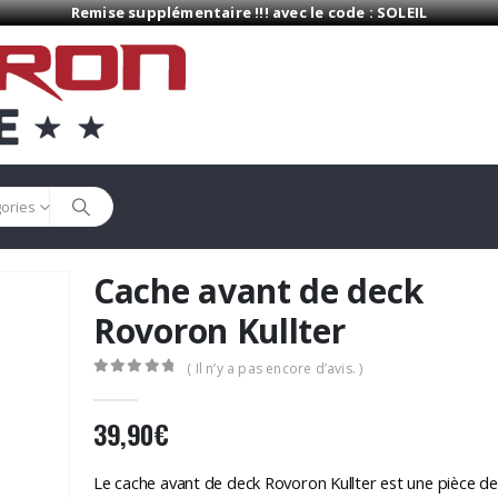
Remise supplémentaire !!! avec le code : SOLEIL
gories
Cache avant de deck
Rovoron Kullter
( Il n’y a pas encore d’avis. )
0
Sur 5
39,90
€
Le cache avant de deck Rovoron Kullter est une pièce d