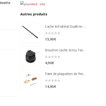
tinette
Autres produits
Cache led latéral Dualtron Aminia
0
sur 5
15,90
€
Bouchon cache écrou Teverun
0
sur 5
4,90
€
Paire de plaquettes de frein métal frité Compatible étrier de freins nutt 4 pistons
0
sur 5
14,90
€