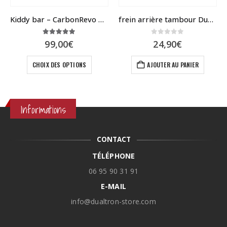
Kiddy bar – CarbonRevo pour toutes dualtron
frein arrière tambour Dualtron Mini, Togo, POP
5.00
sur 5
0
sur 5
99,00
€
24,90
€
Ce produit a plusieurs variations. Les options peuvent être choisies sur la page du produit
CHOIX DES OPTIONS
AJOUTER AU PANIER
Informations
CONTACT
TÉLÉPHONE
06 95 90 31 91
E-MAIL
info@dualtron-store.com