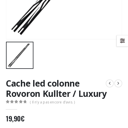
Cache led colonne
Rovoron Kullter / Luxury
( Il n’y a pas encore d’avis. )
0
Sur 5
19,90
€