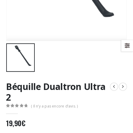
Béquille Dualtron Ultra
2
( Il n’y a pas encore d’avis. )
0
Sur 5
19,90
€