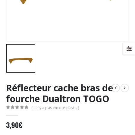
Réflecteur cache bras de
fourche Dualtron TOGO
( Il n’y a pas encore d’avis. )
0
Sur 5
3,90
€