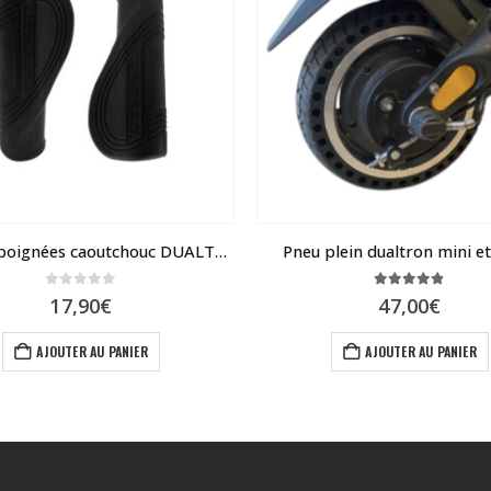
paire de poignées caoutchouc DUALTRON
Pneu plein dualtron mini e
0
sur 5
4.79
sur 5
17,90
€
47,00
€
AJOUTER AU PANIER
AJOUTER AU PANIER