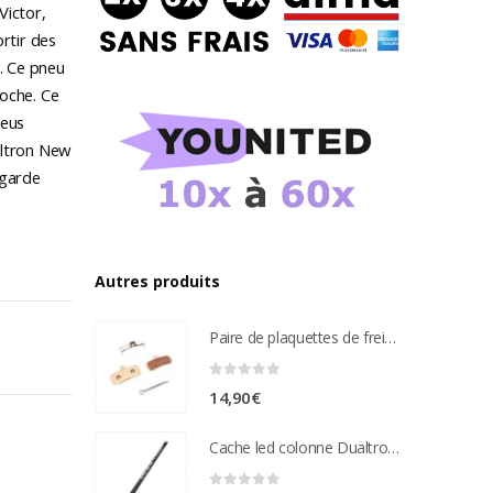
Victor,
rtir des
. Ce pneu
roche. Ce
neus
ualtron New
 garde
Autres produits
Paire de plaquettes de frein métal frité Compatible étrier de freins nutt 4 pistons
0
sur 5
14,90
€
Cache led colonne Dualtron Victor