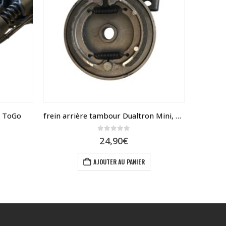
t ToGo
frein arrière tambour Dualtron Mini, Togo, POP
0
sur 5
24,90
€
AJOUTER AU PANIER