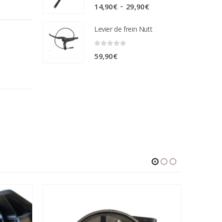
0
sur 5
Plage
–
14,90
€
29,90
€
de
Levier de frein Nutt
prix :
14,90€
0
sur 5
59,90
€
à
29,90€