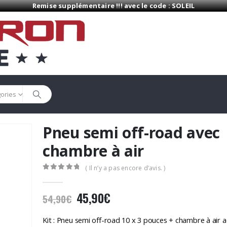
Remise supplémentaire !!! avec le code : SOLEIL
gories
Pneu semi off-road avec
chambre à air
( Il n’y a pas encore d’avis. )
0
Sur 5
Le
Le
45,90
€
54,90
€
prix
prix
initial
actuel
Kit : Pneu semi off-road 10 x 3 pouces + chambre à air 