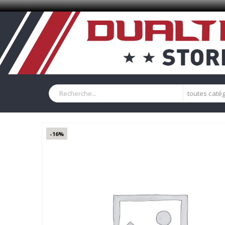
toutes caté
-16%