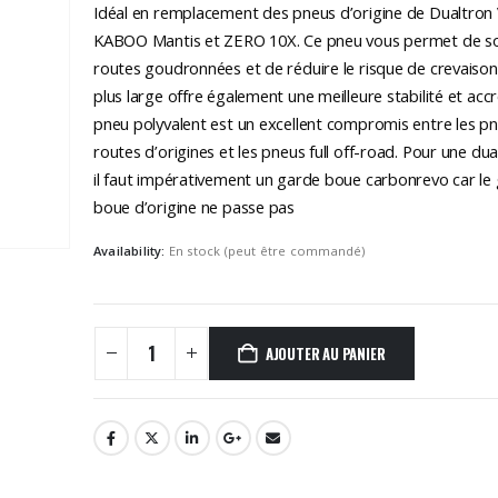
était :
est :
Idéal en remplacement des pneus d’origine de Dualtron 
54,90€.
45,90€.
KABOO Mantis et ZERO 10X. Ce pneu vous permet de so
routes goudronnées et de réduire le risque de crevaison
plus large offre également une meilleure stabilité et acc
pneu polyvalent est un excellent compromis entre les p
routes d’origines et les pneus full off-road. Pour une d
il faut impérativement un garde boue carbonrevo car le
boue d’origine ne passe pas
Availability:
En stock (peut être commandé)
AJOUTER AU PANIER