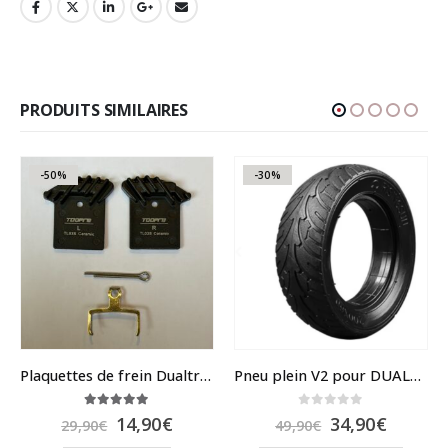
PRODUITS SIMILAIRES
-50%
-30%
Plaquettes de frein Dualtron NUTT avec ailettes de refroidissement
Pneu plein V2 pour DUALTRON Raptor
5.00
sur 5
0
sur 5
Le
Le
Le
Le
14,90
€
34,90
€
29,90
€
49,90
€
prix
prix
prix
prix