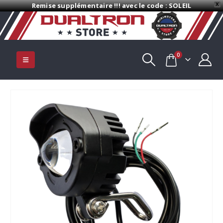
Remise supplémentaire !!! avec le code : SOLEIL
X
0