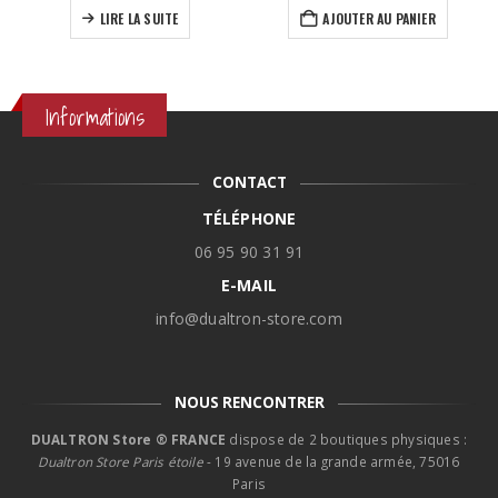
initial
actuel
initial
actuel
LIRE LA SUITE
AJOUTER AU PANIER
était :
est :
était :
est :
29,90€.
14,90€.
49,90€.
34,90€.
Informations
CONTACT
TÉLÉPHONE
06 95 90 31 91
E-MAIL
info@dualtron-store.com
NOUS RENCONTRER
DUALTRON Store ® FRANCE
dispose de 2 boutiques physiques :
Dualtron Store Paris étoile
- 19 avenue de la grande armée, 75016
Paris