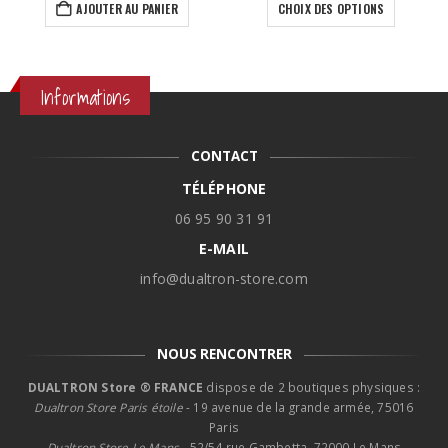
initial
actuel
prix 
AJOUTER AU PANIER
CHOIX DES OPTIONS
était :
est :
89,9
19,90€.
15,90€.
à
109,
Informations
CONTACT
TÉLÉPHONE
06 95 90 31 91
E-MAIL
info@dualtron-store.com
NOUS RENCONTRER
DUALTRON Store ® FRANCE
dispose de 2 boutiques physiques :
Dualtron Store Paris étoile
- 19 avenue de la grande armée, 75016
Paris
Dualtron Store Le Mans -
52/54 rue Gambetta, 72000 Le Mans