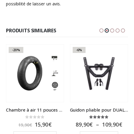
possibilité de laisser un avis.
PRODUITS SIMILAIRES
-20%
-6%
Chambre à air 11 pouces CST pour Dualtron Ultra
Guidon pliable pour DUALTRON
0
sur 5
5.00
sur 5
Le
Le
Plag
15,90
€
89,90
€
–
109,90
€
19,90
€
prix
prix
de
s sur la page du produit
Ce produit a plusieurs variations. Les options peuvent être choisies sur la page du produit