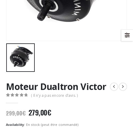
Moteur Dualtron Victor
( Il n’y a pas encore d’avis. )
0
Sur 5
Le
Le
279,00
€
299,00
€
prix
prix
initial
actuel
Availability:
En stock (peut être commandé)