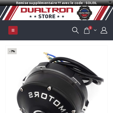
Remise supplémentaire !!! avec le code : SOLEIL
X
0
-7%