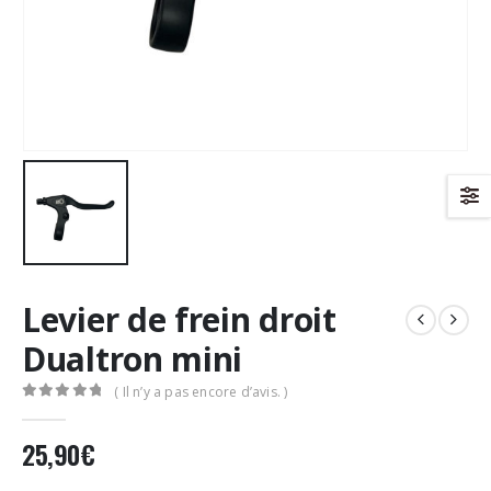
Levier de frein droit
Dualtron mini
( Il n’y a pas encore d’avis. )
0
Sur 5
25,90
€