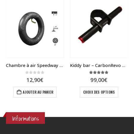
Chambre à air Speedway mini 4
Kiddy bar – CarbonRevo pour toutes dualtron
0
sur 5
5.00
sur 5
12,90
€
99,00
€
s sur la page du produit
Ce produit a plusieurs variations. Les options peuvent être choisies sur la page du produit
AJOUTER AU PANIER
CHOIX DES OPTIONS
Informations