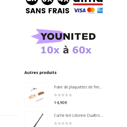
Autres produits
Paire de plaquettes de frein métal frité Compatible étrier de freins nutt 4 pistons
0
sur 5
14,90
€
Cache led colonne Dualtron Victor