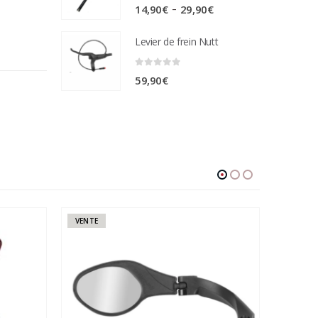
0
sur 5
Plage
–
14,90
€
29,90
€
de
Levier de frein Nutt
prix :
14,90€
0
sur 5
59,90
€
à
29,90€
VENTE