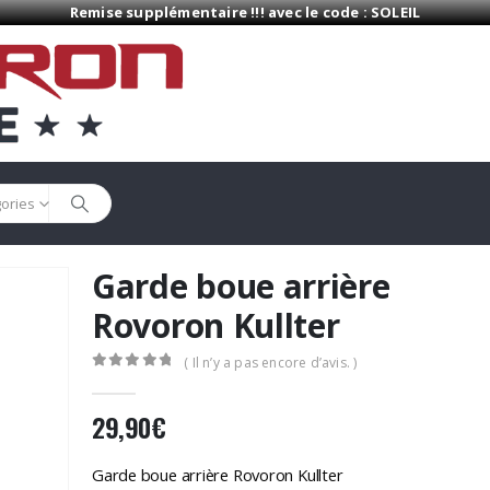
Remise supplémentaire !!! avec le code : SOLEIL
gories
Garde boue arrière
Rovoron Kullter
( Il n’y a pas encore d’avis. )
0
Sur 5
29,90
€
Garde boue arrière Rovoron Kullter