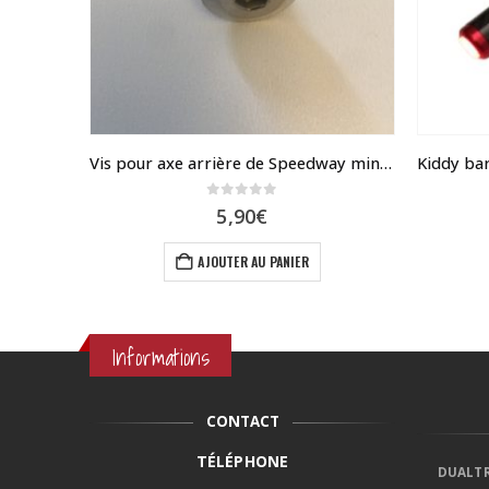
LTRON
Vis pour axe arrière de Speedway mini 4
0
sur 5
Plage
5,90
€
de
ions. Les options peuvent être choisies sur la page du produit
prix :
AJOUTER AU PANIER
89,90€
à
109,90€
Informations
CONTACT
TÉLÉPHONE
DUALTR