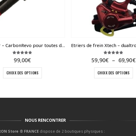
Kiddy bar – CarbonRevo pour toutes dualtron
5.00
sur 5
5.00
sur 5
99,00
€
59,90
€
–
69,90
€
Ce produit a plusieurs variations. Les options peuvent être choisies sur la page du produit
Ce produit a plusieur
CHOIX DES OPTIONS
CHOIX DES OPTIONS
NOUS RENCONTRER
ON Store ® FRANCE
dispose de 2 boutiques physiques :