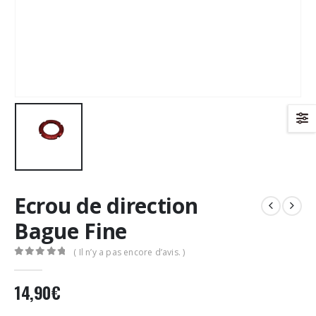
Ecrou de direction
Bague Fine
( Il n’y a pas encore d’avis. )
0
Sur 5
14,90
€