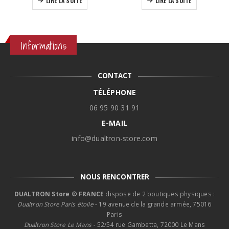
Ce prod
LIRE LA SUITE
était :
est :
prix
CHOIX DES OPTIONS
4
3
1
990,00€.
499,00€.
790
à
1
Informations
890
CONTACT
TÉLÉPHONE
06 95 90 31 91
E-MAIL
info@dualtron-store.com
NOUS RENCONTRER
DUALTRON Store ® FRANCE
dispose de 2 boutiques physiques :
Dualtron Store Paris étoile
- 19 avenue de la grande armée, 75016
Paris
Dualtron Store Le Mans -
52/54 rue Gambetta, 72000 Le Mans