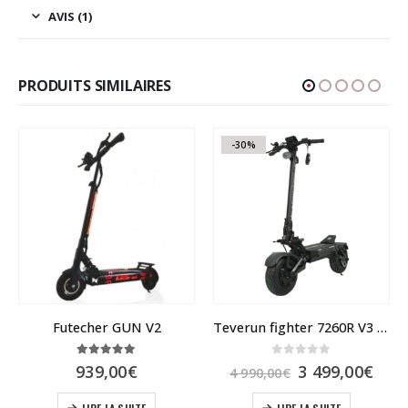
AVIS (1)
PRODUITS SIMILAIRES
-30%
V2
Teverun fighter 7260R V3 Edition 2024
0
sur 5
5.00
sur 5
Le
Le
3 499,00
€
1 790,00
€
–
1
4 990,00
€
prix
prix
Pla
890,00
€
initial
actuel
de