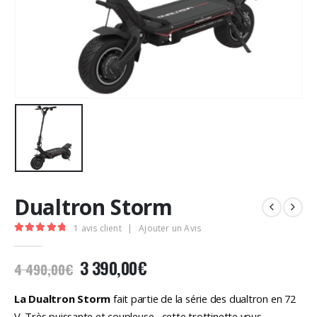
Dualtron Storm
1
avis client
|
Ajouter un Avis
5.00
Sur 5
Le
Le
3 390,00
€
4 490,00
€
prix
prix
initial
actuel
La Dualtron Storm
fait partie de la série des dualtron en 72
V. Très puissante et coupleuse , cette trottinette vous