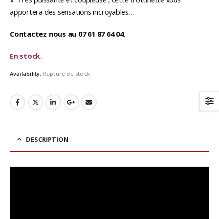
était :
est :
4
3
apportera des sensations incroyables…
490,00€.
390,00€.
Contactez nous au 07 61 87 64 04.
En stock.
Availability:
Rupture de stock
DESCRIPTION