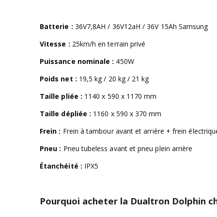
Batterie :
36V7,8AH / 36V12aH / 36V 15Ah Samsung
Vitesse :
25km/h en terrain privé
Puissance nominale :
450W
Poids net :
19,5 kg / 20 kg / 21 kg
Taille pliée :
1140 x 590 x 1170 mm
Taille dépliée :
1160 x 590 x 370 mm
Frein :
Frein à tambour avant et arrière + frein électriqu
Pneu :
Pneu tubeless avant et pneu plein arrière
Étanchéité :
IPX5
Pourquoi acheter la Dualtron Dolphin