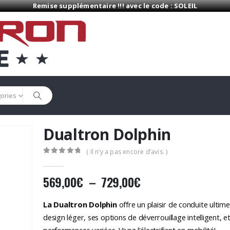
Remise supplémentaire !!! avec le code : SOLEIL
gories
Dualtron Dolphin
( Il n’y a pas encore d’avis. )
0
Sur 5
Plage
569,00
€
–
729,00
€
de
prix :
La Dualtron Dolphin
offre un plaisir de conduite ultim
569,00€
design léger, ses options de déverrouillage intelligent, e
performances variées. Vivez l’électrifiant en mobilité!