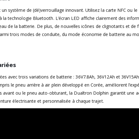
c un système de (dé)verrouillage innovant. Utilisez la carte NFC ou le
 la technologie Bluetooth. L’écran LED affiche clairement des infor
iveau de la batterie. De plus, de nouvelles icônes de clignotants et de 
z parmi trois modes de conduite, du mode économie de batterie au m
ariées
es avec trois variations de batterie : 36V7.8Ah, 36V12Ah et 36V15A
is le pneu arrière à air plein développé en Corée, améliorent l’exp
ss avant ou le pneu auto-obturant, la Dualtron Dolphin garantit une 
enture électrisante et personnalisée à chaque trajet.