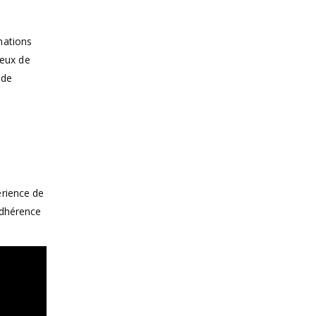
mations
feux de
ode
h
érience de
adhérence