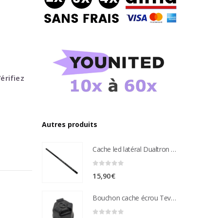
érifiez
Autres produits
Cache led latéral Dualtron Aminia
0
sur 5
15,90
€
Bouchon cache écrou Teverun