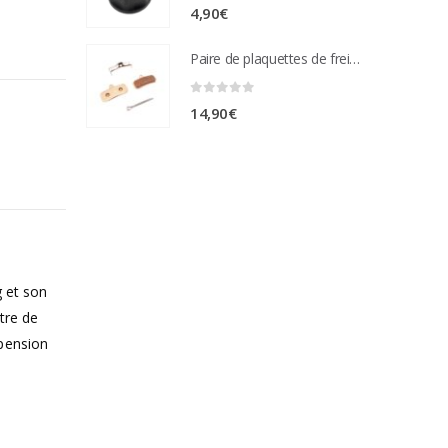
0
sur 5
4,90
€
Paire de plaquettes de frein métal frité Compatible étrier de freins nutt 4 pistons
0
sur 5
14,90
€
g et son
tre de
spension