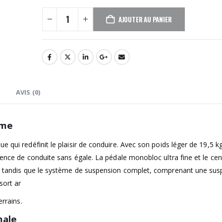
AJOUTER AU PANIER
AVIS (0)
ime
ique qui redéfinit le plaisir de conduire. Avec son poids léger de 19,5 k
rience de conduite sans égale. La pédale monobloc ultra fine et le cen
el, tandis que le système de suspension complet, comprenant une su
sort ar
errains.
male