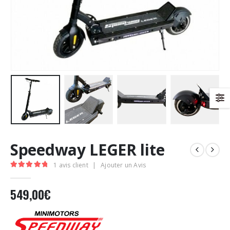
Speedway LEGER lite
1
avis client
|
Ajouter un Avis
5.00
Sur 5
549,00
€