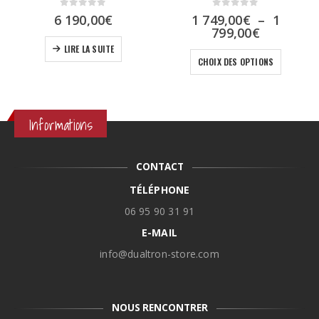
0
sur 5
0
sur 5
e
6 190,00
€
1 749,00
€
–
1
ix
Plage
799,00
€
tuel
de
Ce produit a plusieurs variations. Les options peuvent être choisies sur la page du produit
LIRE LA SUITE
t :
prix :
CHOIX DES OPTIONS
1
0,00€.
749,00€
à
1
Informations
799,00€
CONTACT
TÉLÉPHONE
06 95 90 31 91
E-MAIL
info@dualtron-store.com
NOUS RENCONTRER