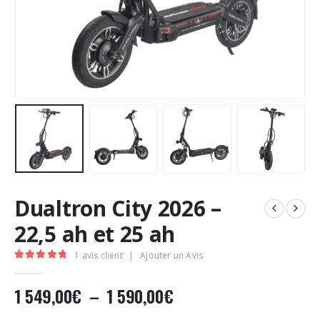
Dualtron City 2026 –
22,5 ah et 25 ah
1
avis client
|
Ajouter un Avis
5.00
Sur 5
Plage
1 549,00
€
–
1 590,00
€
de