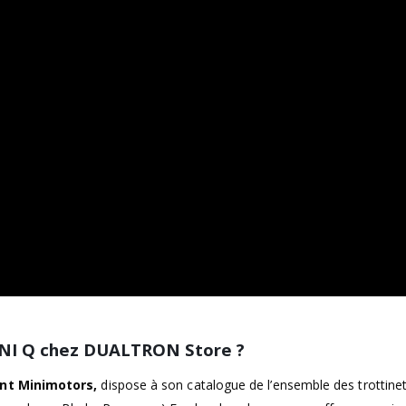
MINI Q chez DUALTRON Store ?
ant Minimotors,
dispose à son catalogue de l’ensemble des trottine