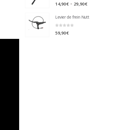
0
sur 5
Plage
–
14,90
€
29,90
€
de
Levier de frein Nutt
prix :
14,90€
0
sur 5
59,90
€
à
29,90€