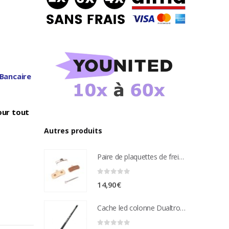
 Bancaire
our tout
Autres produits
Paire de plaquettes de frein métal frité Compatible étrier de freins nutt 4 pistons
0
sur 5
14,90
€
Cache led colonne Dualtron Victor