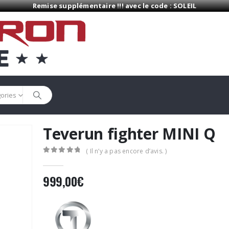
Remise supplémentaire !!! avec le code : SOLEIL
gories
Teverun fighter MINI Q
( Il n’y a pas encore d’avis. )
0
Sur 5
999,00
€