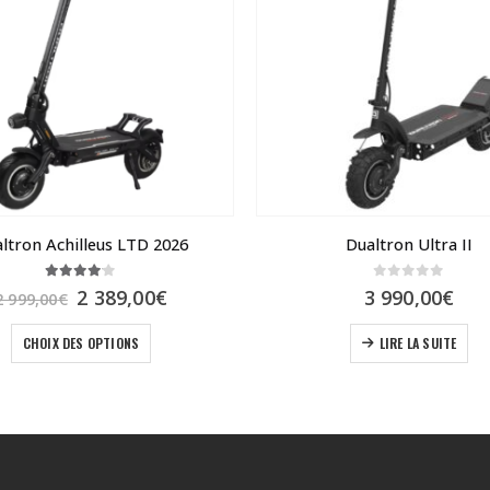
ltron Achilleus LTD 2026
Dualtron Ultra II
4.00
sur 5
0
sur 5
Le
Le
2 389,00
€
3 990,00
€
2 999,00
€
prix
prix
Ce produit a plusieurs variations. Les options peuvent être choisies sur la page du produit
initial
actuel
CHOIX DES OPTIONS
LIRE LA SUITE
était :
est :
2
2
999,00€.
389,00€.