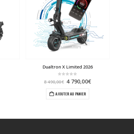
Dualtron X Limited 2026
0
sur 5
Le
Le
4 790,00
€
8 490,00
€
prix
prix
initial
actuel
AJOUTER AU PANIER
était :
est :
8
4
490,00€.
790,00€.