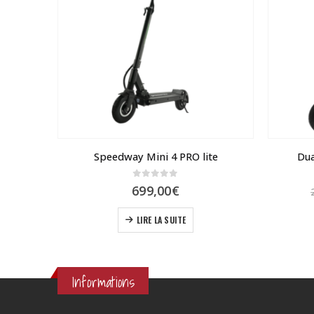
 )
Speedway Mini 4 PRO lite
Dua
0
sur 5
Plage
0
€
699,00
€
de
ions. Les options peuvent être choisies sur la page du produit
prix :
LIRE LA SUITE
799,00€
à
1
699,00€
Informations