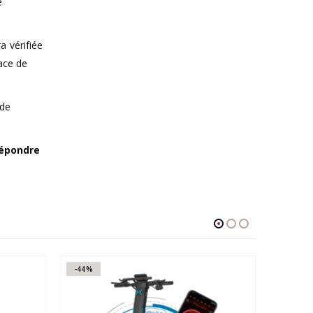
e
a vérifiée
ace de
 de
répondre
-44%
-24%