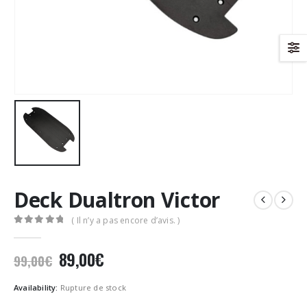
Deck Dualtron Victor
( Il n’y a pas encore d’avis. )
0
Sur 5
Le
Le
89,00
€
99,00
€
prix
prix
initial
actuel
Availability:
Rupture de stock