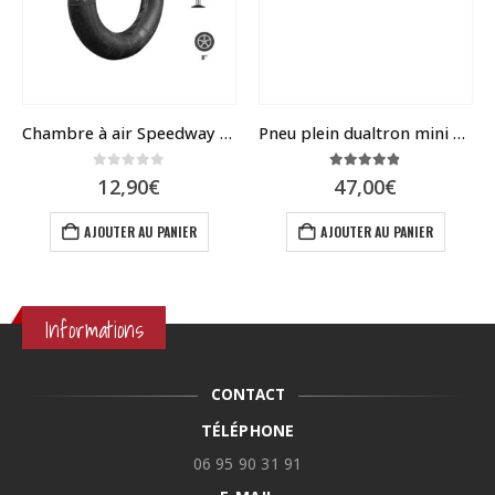
Chambre à air Speedway mini 4
Pneu plein dualtron mini et ToGo
0
sur 5
4.79
sur 5
12,90
€
47,00
€
AJOUTER AU PANIER
AJOUTER AU PANIER
Informations
CONTACT
TÉLÉPHONE
06 95 90 31 91