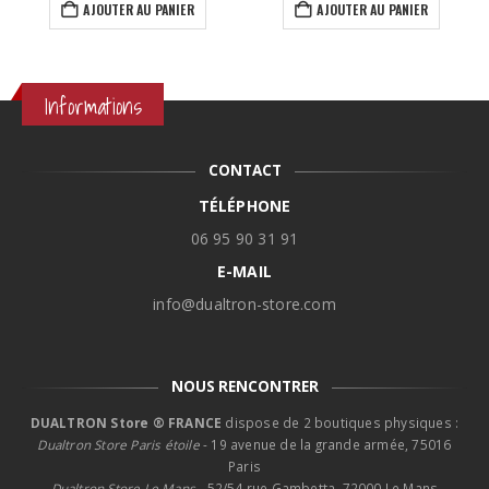
el
AJOUTER AU PANIER
AJOUTER AU PANIER
0€.
Informations
CONTACT
TÉLÉPHONE
06 95 90 31 91
E-MAIL
info@dualtron-store.com
NOUS RENCONTRER
DUALTRON Store ® FRANCE
dispose de 2 boutiques physiques :
Dualtron Store Paris étoile
- 19 avenue de la grande armée, 75016
Paris
Dualtron Store Le Mans -
52/54 rue Gambetta, 72000 Le Mans