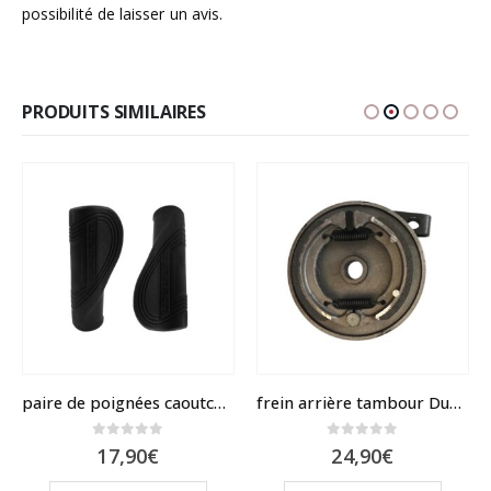
possibilité de laisser un avis.
PRODUITS SIMILAIRES
paire de poignées caoutchouc DUALTRON
frein arrière tambour Dualtron Mini, Togo, POP
0
sur 5
0
sur 5
17,90
€
24,90
€