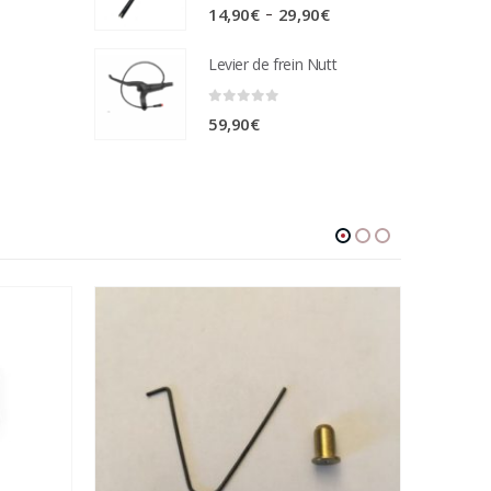
0
sur 5
Plage
–
14,90
€
29,90
€
de
Levier de frein Nutt
prix :
14,90€
0
sur 5
59,90
€
à
29,90€