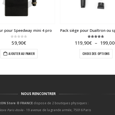
ur pour Speedway mini 4 pro
0
sur 5
4.67
sur 5
59,90
€
119,90
€
–
199,00
Ce produit a plusieur
AJOUTER AU PANIER
CHOIX DES OPTIONS
NOUS RENCONTRER
ON Store ® FRANCE
dispose de 2 boutiques physiques :
tore Paris étoile
- 19 avenue de la grande armée, 75016 Paris