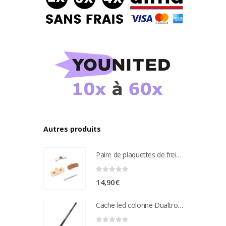
Autres produits
Paire de plaquettes de frein métal frité Compatible étrier de freins nutt 4 pistons
0
sur 5
14,90
€
Cache led colonne Dualtron Victor