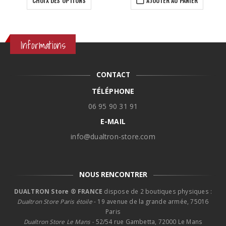
CHOIX DES OPTIONS
AJOUTER AU PANIER
était :
est :
19,90€.
14,90€.
Informations
CONTACT
TÉLÉPHONE
06 95 90 31 91
E-MAIL
info@dualtron-store.com
NOUS RENCONTRER
DUALTRON Store ® FRANCE
dispose de 2 boutiques physiques :
Dualtron Store Paris étoile
- 19 avenue de la grande armée, 75016
Paris
Dualtron Store Le Mans -
52/54 rue Gambetta, 72000 Le Mans