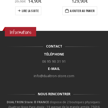
age
Le
Le
14,90
€
129,90
€
29,90
€
e
prix
prix
s sur la page du produit
ix :
initial
actuel
LIRE LA SUITE
AJOUTER AU PANIER
,90€
était :
est :
29,90€.
14,90€.
9,90€
Informations
CONTACT
TÉLÉPHONE
06 95 90 31 91
E-MAIL
info@dualtron-store.com
NOUS RENCONTRER
DUALTRON Store ® FRANCE
dispose de 2 boutiques physiques :
Dualtron Store Paris étoile
- 19 avenue de la grande armée, 75016