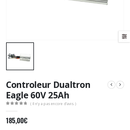
Controleur Dualtron
Eagle 60V 25Ah
( Il n’y a pas encore d’avis. )
0
Sur 5
185,00
€