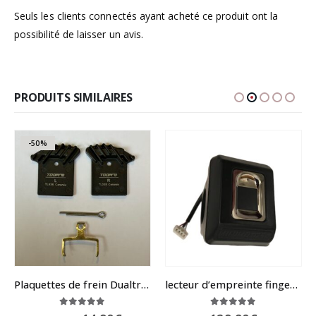
Seuls les clients connectés ayant acheté ce produit ont la
possibilité de laisser un avis.
PRODUITS SIMILAIRES
-50%
Plaquettes de frein Dualtron NUTT avec ailettes de refroidissement
lecteur d’empreinte fingerprint pour Dualtron et Speedway
5.00
sur 5
5.00
sur 5