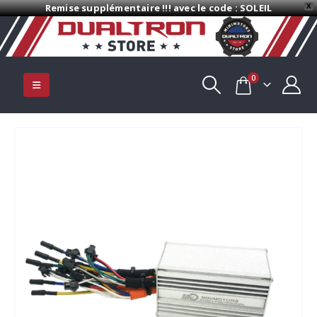
Remise supplémentaire !!! avec le code : SOLEIL
X
0