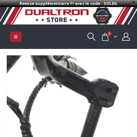
Remise supplémentaire !!! avec le code : SOLEIL
X
0