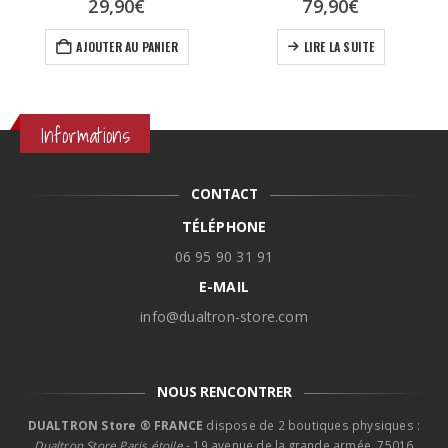
29,90
€
79,90
€
AJOUTER AU PANIER
LIRE LA SUITE
Informations
CONTACT
TÉLÉPHONE
06 95 90 31 91
E-MAIL
info@dualtron-store.com
NOUS RENCONTRER
DUALTRON Store ® FRANCE
dispose de 2 boutiques physiques :
Dualtron Store Paris étoile
- 19 avenue de la grande armée, 75016