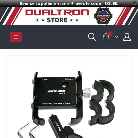
Remise supplémentaire !!! avec le code : SOLEIL
X
0