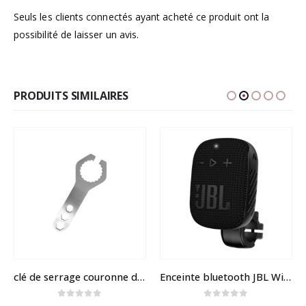
Seuls les clients connectés ayant acheté ce produit ont la
possibilité de laisser un avis.
PRODUITS SIMILAIRES
clé de serrage couronne dentée pour Dualtron
Enceinte bluetooth JBL Wind3S avec support guidon
0
sur 5
0
sur 5