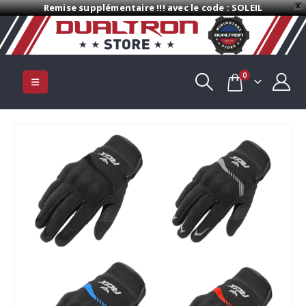
Remise supplémentaire !!! avec le code : SOLEIL
X
0