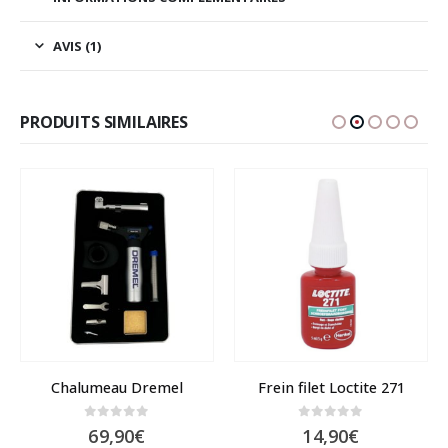
AVIS (1)
PRODUITS SIMILAIRES
Chalumeau Dremel
Frein filet Loctite 271
0
sur 5
0
sur 5
age
69,90
€
14,90
€