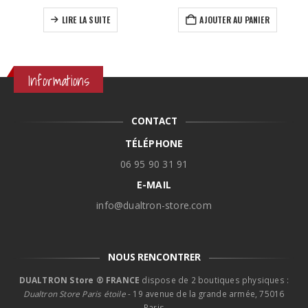
s sur la page du produit
x :
LIRE LA SUITE
AJOUTER AU PANIER
,90€
,90€
Informations
CONTACT
TÉLÉPHONE
06 95 90 31 91
E-MAIL
info@dualtron-store.com
NOUS RENCONTRER
DUALTRON Store ® FRANCE
dispose de 2 boutiques physiques :
Dualtron Store Paris étoile
- 19 avenue de la grande armée, 75016
Paris