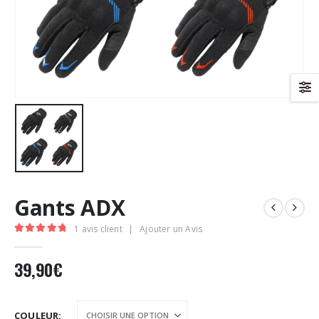
Gants ADX
1
avis client
|
Ajouter un Avis
5.00
Sur 5
39,90
€
COULEUR